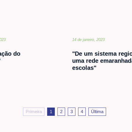
2023
14 de janeiro, 2023
ação do
"De um sistema regio
"
uma rede emaranhad
escolas"
Primeira
1
2
3
4
Última