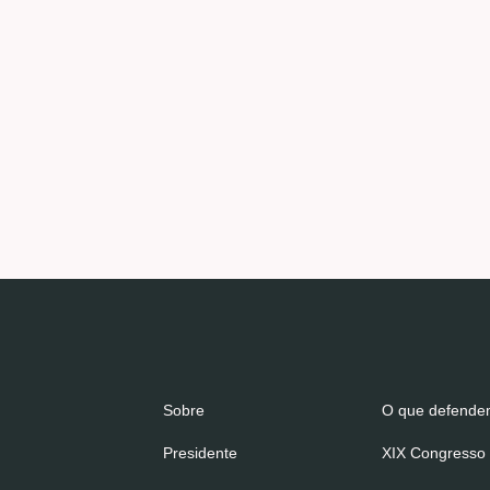
Sobre
O que defend
Presidente
XIX Congresso 