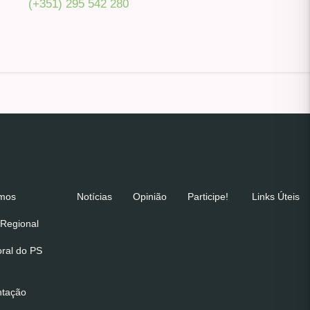
(+351) 295 542 280
emos
Notícias
Opinião
Participe!
Links Úteis
Regional
oral do PS
ntação