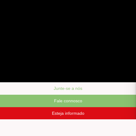
Junte-se a nós
Fale connosco
Esteja informado
Siga-nos em: