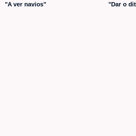
"A ver navios"
"Dar o di