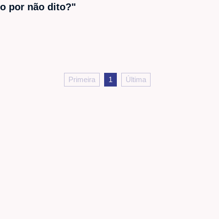
to por não dito?"
Primeira
1
Última