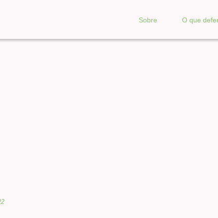
Sobre
O que def
22