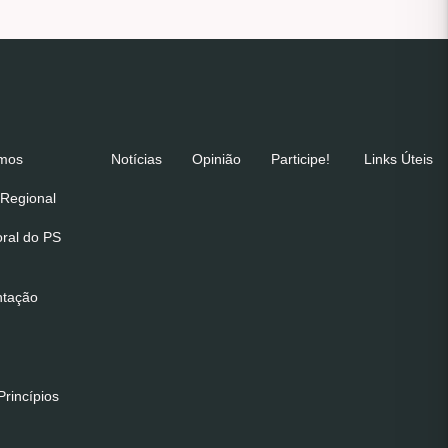
emos
Notícias
Opinião
Participe!
Links Úteis
Regional
oral do PS
ntação
rincípios