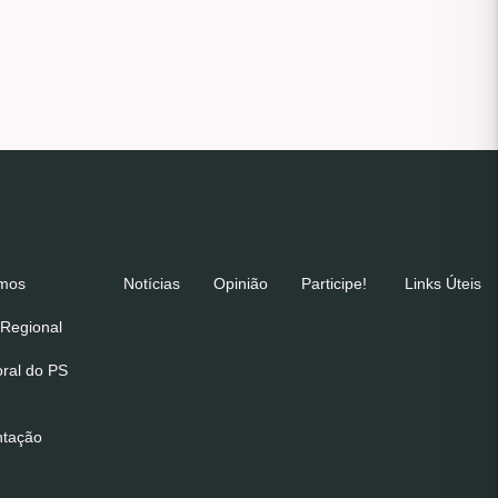
emos
Notícias
Opinião
Participe!
Links Úteis
Regional
oral do PS
ntação