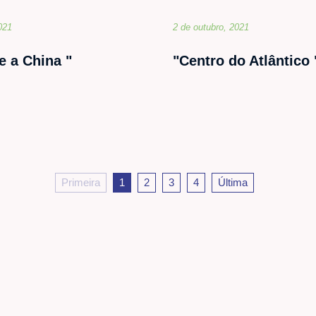
021
2 de outubro, 2021
e a China "
"Centro do Atlântico 
Primeira
1
2
3
4
Última