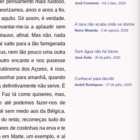
uer pensamento mais ruidoso.
José Contente
-
Há 3 dias, 2026
eorizamos, anos e anos a fio,
aquilo. Só assim, é verdade.
A taxa não acaba onde se dorme
evantar-me-ia a aplaudir sem
Nuno Miranda
-
3 de agosto, 2026
lauso, afinal. Mas não, nada
al salto para a tão famigerada
Sem água não há futuro
éus, nem tão pouco uma outra
José Ávila
-
30 de julho, 2026
outro encanto e nos pusesse
Autónoma dos Açores, é isso,
e sonhar para amanhã, quando
Conhecer para decidir
André Rodrigues
-
27 de julho, 2026
s definitivamente não serve. É
. Faz lá como quiseres, mas,
te até podemos fazer-nos de
 até sem medo aos da Bélgica.
 do resto, recomeças tudo do
res de costinhas na erva e te
a em Marte, um exemplo, e aí