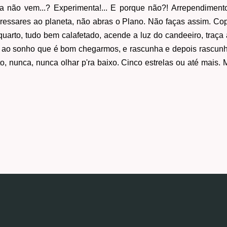
 não vem...? Experimenta!... E porque não?! Arrependimento
gressares ao planeta, não abras o Plano. Não faças assim. Cop
quarto, tudo bem calafetado, acende a luz do candeeiro, traça
 ao sonho que é bom chegarmos, e rascunha e depois rascunha,
to, nunca, nunca olhar p'ra baixo. Cinco estrelas ou até mais. 