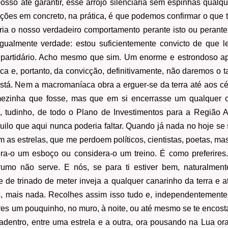
osso até garantir, esse arrojo silenciaria sem espinhas qualq
ções em concreto, na prática, é que podemos confirmar o que t
ria o nosso verdadeiro comportamento perante isto ou perante 
ualmente verdade: estou suficientemente convicto de que l
 partidário. Acho mesmo que sim. Um enorme e estrondoso ap
ca e, portanto, da convicção, definitivamente, não daremos o t
está. Nem a macromaníaca obra a erguer-se da terra até aos c
mezinha que fosse, mas que em si encerrasse um qualquer 
, tudinho, de todo o Plano de Investimentos para a Região 
quilo que aqui nunca poderia faltar. Quando já nada no hoje s
m as estrelas, que me perdoem políticos, cientistas, poetas, ma
ra-o um esboço ou considera-o um treino. É como preferires
rumo não serve. E nós, se para ti estiver bem, naturalmen
e de trinado de meter inveja a qualquer canarinho da terra e
 mais nada. Recolhes assim isso tudo e, independentemente
ares um pouquinho, no muro, à noite, ou até mesmo se te encosta
 adentro, entre uma estrela e a outra, ora pousando na Lua or