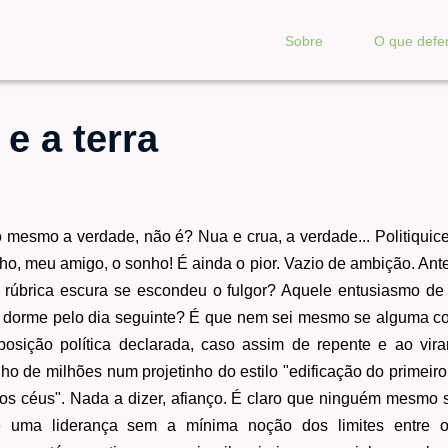
Sobre
O que def
 e a terra
o mesmo a verdade, não é? Nua e crua, a verdade... Politiquices
nho, meu amigo, o sonho! É ainda o pior. Vazio de ambição. An
rúbrica escura se escondeu o fulgor? Aquele entusiasmo de
 dorme pelo dia seguinte? É que nem sei mesmo se alguma coisa
 oposição política declarada, caso assim de repente e ao vira
o de milhões num projetinho do estilo "edificação do primeir
os céus". Nada a dizer, afianço. É claro que ninguém mesmo 
e uma liderança sem a mínima noção dos limites entre 