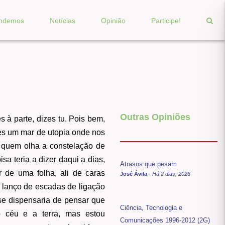
endemos
Notícias
Opinião
Participe!
Outras Opiniões
 à parte, dizes tu. Pois bem,
tes um mar de utopia onde nos
 quem olha a constelação de
 teria a dizer daqui a dias,
Atrasos que pesam
r de uma folha, ali de caras
José Ávila
-
Há 2 dias, 2026
o lanço de escadas de ligação
se dispensaria de pensar que
Ciência, Tecnologia e
o céu e a terra, mas estou
Comunicações 1996-2012 (2G)