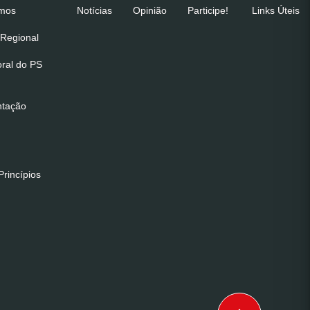
emos
Notícias
Opinião
Participe!
Links Úteis
Regional
oral do PS
ntação
rincípios