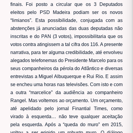
finais. Foi posto a circular que os 3 Deputados
eleitos pelo PSD Madeira podiam ser os novos
“limianos”. Esta possibilidade, conjugada com as
abstenções já anunciadas das duas deputadas não
inscritas e do PAN (3 votos), impossibilitaria que os
votos contra atingissem a tal cifra dos 116. A presente
narrativa, para ter alguma credibilidade, até envolveu
alegados telefonemas do Presidente Marcelo para os
seus companheiros da pérola do Atlântico e diversas
entrevistas a Miguel Albuquerque e Rui Rio. E assim
se encheu uma horas nas televisões. Com isto e com
a outra “marcelice” da audiência ao companheiro
Rangel. Mas voltemos ao orçamento. Um orçamento,
até apelidado pelo jornal Finantial Times, como
virado à esquerda… não teve qualquer aceitação
pela esquerda. Após a “queda do muro” em 2015,
voltou a ser erigido um robusto muro. O diálogo