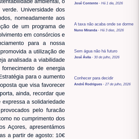
entabilidade ambiental, o
José Contente
-
Há 1 dia, 2026
 verde. Universidade dos
undos, nomeadamente aos
A taxa não acaba onde se dorme
iação de um programa de
Nuno Miranda
-
Há 3 dias, 2026
olvimento em consórcios e
anciamento para a nossa
promovida a utilização de
Sem água não há futuro
José Ávila
-
30 de julho, 2026
ja analisada a viabilidade
fornecimento de energia
 Estratégia para o aumento
Conhecer para decidir
oposta que visa favorecer
André Rodrigues
-
27 de julho, 2026
orta, ainda, recordar que
 expressa a solidariedade
provocados pelo furacão
m como no cumprimento dos
os Açores, apresentámos
as a partir de agosto: 10€