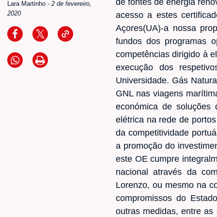
de fontes de energia ren
Lara Martinho
-
2 de fevereiro,
2020
acesso a estes certific
Açores(UA)-a nossa pro
fundos dos programas o
competências dirigido à 
execução dos respetivo
Universidade. Gás Natura
GNL nas viagens marítimas
económica de soluções 
elétrica na rede de porto
da competitividade portu
a promoção do investimen
este OE cumpre integralm
nacional através da co
Lorenzo, ou mesmo na com
compromissos do Estado
outras medidas, entre as 