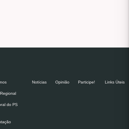
emos
Notícias
Opinião
Participe!
Links Úteis
Regional
oral do PS
ntação