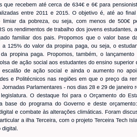
s que recebem até cerca de 634€ e 6€ para pensionis
lizadas entre 2011 e 2015. O objetivo é, até ao final 
 limiar da pobreza, ou seja, com menos de 500€ p
RS os rendimentos de trabalho dos jovens estudantes, a
ado familiar dos pais. Propomos que o valor base d
al a 125% do valor da propina paga, ou seja, o estud
r da propina paga. Propomos, também, o lançamento 
olsa de ação social aos estudantes do ensino superior
o escalão de ação social e ainda o aumento no apo
ades e Politécnicos nas regiões em que o preço da re
. Jornadas Parlamentares - nos dias 28 e 29 de janeiro 
 legislatura. O destaque foi para o Orçamento do Es
 na base do programa do Governo e deste orçamento:
digital e combate às alterações climáticas. Foram discu
ticular a ilha Terceira, com o projeto Terceira Tech 
digital.