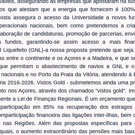
ováveis, assegurando às empresas que apostaram na sust
ados que atestam que a energia que fornecem é 100%
posta assegura o acesso da Universidade a novos f
peracionais nacionais, bem como pretendemos a cr
elaboração de candidaturas, promoção de parcerias, env
s fundos, garantindo-se assim acesso a mais fin
l Liquefeito (GNL)-a nossa proposta pretende que seja 
 entre o continente e os Açores e a Madeira, e que se
que permitam o abastecimento de navios a GNL e o 
s nacionais e no Porto da Praia da Vitória, atendendo à
ária 2016-2026. Vistos Gold - submetemos ainda uma pr
to nos Açores, através dos chamados "vistos gold". Imp
ente a Lei de Finanças Regionais. É um orçamento que
mparticipação em 85% na recuperação dos estragos 
participação financeira das ligações inter-ilhas, be
 nas Regiões. Além das propostas específicas para 
quais, o aumento extraordinário das pensões mais baix