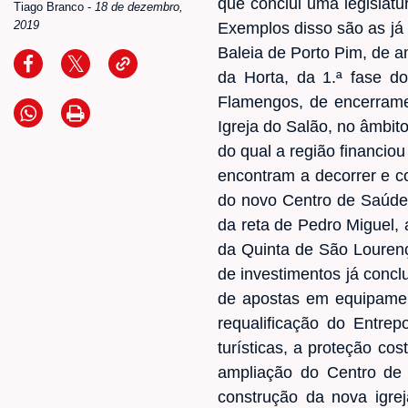
que conclui uma legislatu
Tiago Branco
-
18 de dezembro,
2019
Exemplos disso são as já 
Baleia de Porto Pim, de 
da Horta, da 1.ª fase d
Flamengos, de encerramen
Igreja do Salão, no âmbit
do qual a região financio
encontram a decorrer e c
do novo Centro de Saúde,
da reta de Pedro Miguel, 
da Quinta de São Louren
de investimentos já conc
de apostas em equipament
requalificação do Entrep
turísticas, a proteção co
ampliação do Centro de 
construção da nova igrej