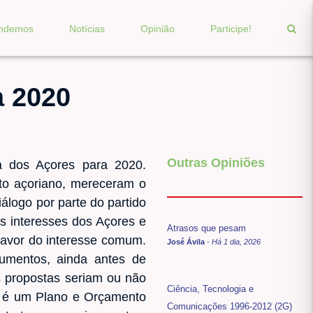
endemos
Notícias
Opinião
Participe!
a 2020
Outras Opiniões
 dos Açores para 2020.
nto açoriano, mereceram o
álogo por parte do partido
es interesses dos Açores e
Atrasos que pesam
 favor do interesse comum.
José Ávila
-
Há 1 dia, 2026
umentos, ainda antes de
s propostas seriam ou não
Ciência, Tecnologia e
ste é um Plano e Orçamento
Comunicações 1996-2012 (2G)