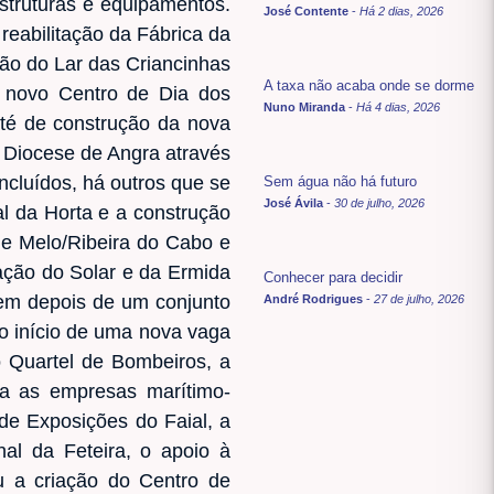
estruturas e equipamentos.
José Contente
-
Há 2 dias, 2026
reabilitação da Fábrica da
ão do Lar das Criancinhas
A taxa não acaba onde se dorme
o novo Centro de Dia dos
Nuno Miranda
-
Há 4 dias, 2026
até de construção da nova
a Diocese de Angra através
ncluídos, há outros que se
Sem água não há futuro
José Ávila
-
30 de julho, 2026
l da Horta e a construção
me Melo/Ribeira do Cabo e
tação do Solar e da Ermida
Conhecer para decidir
em depois de um conjunto
André Rodrigues
-
27 de julho, 2026
o início de uma nova vaga
o Quartel de Bombeiros, a
ara as empresas marítimo-
 de Exposições do Faial, a
al da Feteira, o apoio à
ou a criação do Centro de