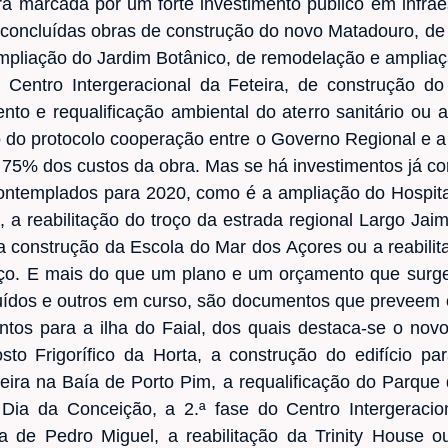
ra marcada por um forte investimento público em infra
concluídas obras de construção do novo Matadouro, de 
ampliação do Jardim Botânico, de remodelação e ampliaç
o Centro Intergeracional da Feteira, de construção d
to e requalificação ambiental do aterro sanitário ou 
o do protocolo cooperação entre o Governo Regional e 
u 75% dos custos da obra. Mas se há investimentos já co
ontemplados para 2020, como é a ampliação do Hospita
 a reabilitação do troço da estrada regional Largo Jai
a construção da Escola do Mar dos Açores ou a reabili
ço. E mais do que um plano e um orçamento que surg
luídos e outros em curso, são documentos que preveem 
os para a ilha do Faial, dos quais destaca-se o nov
osto Frigorífico da Horta, a construção do edifício p
steira na Baía de Porto Pim, a requalificação do Parque
Dia da Conceição, a 2.ª fase do Centro Intergeracion
a de Pedro Miguel, a reabilitação da Trinity House 