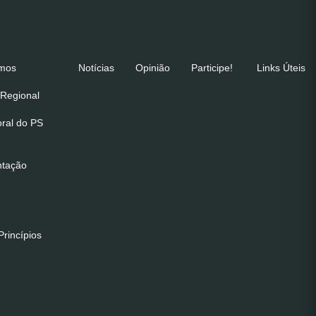
emos
Notícias
Opinião
Participe!
Links Úteis
Regional
oral do PS
ntação
rincípios