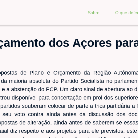
Sobre
O que def
rçamento dos Açores par
opostas de Plano e Orçamento da Região Autónoma
a maioria absoluta do Partido Socialista no parlame
e a abstenção do PCP. Um claro sinal de abertura ao di
strou disponível para concertação em prol dos superior
 partidos souberam colocar de parte a trica partidária a
o seu voto contra ainda antes da discussão dos doc
postas de alteração, ainda antes de saberem se essa
aial diz respeito e aos projetos para ele previstos, e