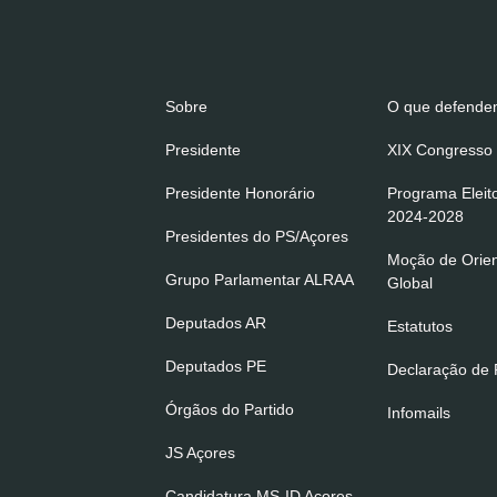
Sobre
O que defend
Presidente
XIX Congresso 
Presidente Honorário
Programa Eleit
2024-2028
Presidentes do PS/Açores
Moção de Orie
Grupo Parlamentar ALRAA
Global
Deputados AR
Estatutos
Deputados PE
Declaração de P
Órgãos do Partido
Infomails
JS Açores
Candidatura MS-ID Açores