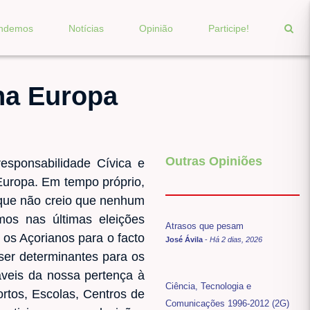
endemos
Notícias
Opinião
Participe!
na Europa
Outras Opiniões
sponsabilidade Cívica e
 Europa. Em tempo próprio,
rque não creio que nenhum
os nas últimas eleições
Atrasos que pesam
 os Açorianos para o facto
José Ávila
-
Há 2 dias, 2026
ser determinantes para os
áveis da nossa pertença à
Ciência, Tecnologia e
rtos, Escolas, Centros de
Comunicações 1996-2012 (2G)