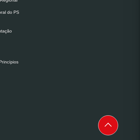
Regional
oral do PS
ntação
rincípios