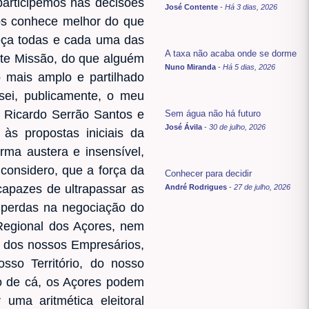
participemos nas decisões
José Contente
-
Há 3 dias, 2026
os conhece melhor do que
eça todas e cada uma das
A taxa não acaba onde se dorme
nte Missão, do que alguém
Nuno Miranda
-
Há 5 dias, 2026
 mais amplo e partilhado
sei, publicamente, o meu
. Ricardo Serrão Santos e
Sem água não há futuro
José Ávila
-
30 de julho, 2026
às propostas iniciais da
rma austera e insensível,
considero, que a força da
Conhecer para decidir
apazes de ultrapassar as
André Rodrigues
-
27 de julho, 2026
 perdas na negociação do
Regional dos Açores, nem
- dos nossos Empresários,
sso Território, do nosso
o de cá, os Açores podem
uma aritmética eleitoral