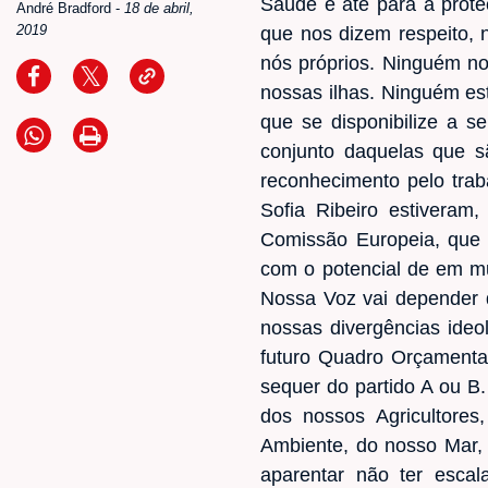
Saúde e até para a prote
André Bradford
-
18 de abril,
2019
que nos dizem respeito,
nós próprios. Ninguém n
nossas ilhas. Ninguém es
que se disponibilize a 
conjunto daquelas que s
reconhecimento pelo trab
Sofia Ribeiro estiveram
Comissão Europeia, que p
com o potencial de em mu
Nossa Voz vai depender 
nossas divergências ide
futuro Quadro Orçamenta
sequer do partido A ou B
dos nossos Agricultores
Ambiente, do nosso Mar,
aparentar não ter escal