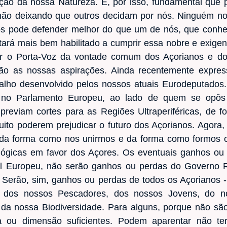
ção da nossa Natureza. É, por isso, fundamental que 
 não deixando que outros decidam por nós. Ninguém n
os pode defender melhor do que um de nós, que conh
tará mais bem habilitado a cumprir essa nobre e exige
ser o Porta-Voz da vontade comum dos Açorianos e do
ão as nossas aspirações. Ainda recentemente expres
alho desenvolvido pelos nossos atuais Eurodeputados
, no Parlamento Europeu, ao lado de quem se opôs 
reviam cortes para as Regiões Ultraperiféricas, de fo
ito poderem prejudicar o futuro dos Açorianos. Agora, 
da forma como nos unirmos e da forma como formos c
ológicas em favor dos Açores. Os eventuais ganhos ou
l Europeu, não serão ganhos ou perdas do Governo 
. Serão, sim, ganhos ou perdas de todos os Açorianos 
, dos nossos Pescadores, dos nossos Jovens, do no
 da nossa Biodiversidade. Para alguns, porque não sã
a ou dimensão suficientes. Podem aparentar não ter 