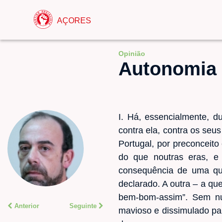
AÇORES
Opinião
Autonomia 
I. Há, essencialmente, d
contra ela, contra os se
Portugal, por preconceit
do que noutras eras, e
consequência de uma qua
declarado. A outra – a qu
bem-bom-assim”. Sem nun
Anterior
Seguinte
mavioso e dissimulado pa