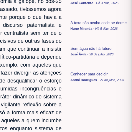
omia a galope, no pós-25
José Contente
-
Há 3 dias, 2026
passado, tivéssemos agora
nte porque o que havia a
A taxa não acaba onde se dorme
discurso paternalista e
Nuno Miranda
-
Há 5 dias, 2026
 centralista sem ter de o
isivos de outras fases do
 que continuar a insistir
Sem água não há futuro
José Ávila
-
30 de julho, 2026
ítico-partidária e depende
r exemplo, com aqueles que
azer divergir as atenções
Conhecer para decidir
 desqualificar o esforço
André Rodrigues
-
27 de julho, 2026
sumidas incongruências e
aráter dinâmico do sistema
gilante reflexão sobre a
só a forma mais eficaz de
s aqueles a quem incumbe
ntos enquanto sistema de