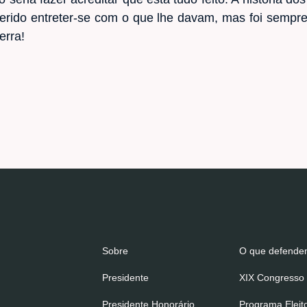
erido entreter-se com o que lhe davam, mas foi semp
erra!
Sobre
O que defend
Presidente
XIX Congresso 
Presidente Honorário
Programa Eleit