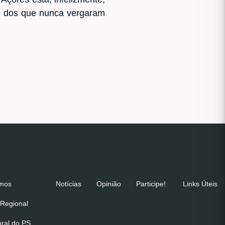
re dos que nunca vergaram
emos
Notícias
Opinião
Participe!
Links Úteis
Regional
oral do PS