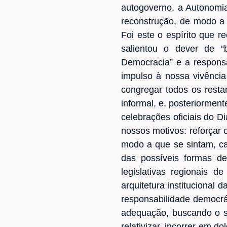
autogoverno, a Autonomi
reconstrução, de modo a 
Foi este o espírito que
salientou o dever de “
Democracia” e a responsa
impulso à nossa vivênci
congregar todos os restan
informal, e, posteriormen
celebrações oficiais do D
nossos motivos: reforçar 
modo a que se sintam, ca
das possíveis formas de
legislativas regionais d
arquitetura institucional
responsabilidade democrát
adequação, buscando o se
relativizar, incorrer em do