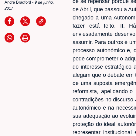
de se repensar porque s
André Bradford
-
9 de junho,
2017
de Abril, que passou a A
chegado a uma Autonomia
fazer está feito. II. 
enviesadamente desenvolv
assumir. Para outros é u
processo autonómico e, d
pode comprometer o adquir
do interesse estratégico 
alegam que o debate em t
de uma suposta emergênc
reformista, apelidando-
contradições no discurso 
autonómico e na necessi
sua adequação ao evoluir
proteção do ideal auton
representar institucion