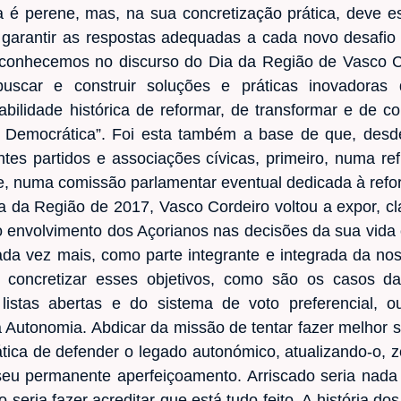
a é perene, mas, na sua concretização prática, deve 
garantir as respostas adequadas a cada novo desafio
 reconhecemos no discurso do Dia da Região de Vasco 
buscar e construir soluções e práticas inovadoras 
bilidade histórica de reformar, de transformar e de co
a Democrática”. Foi esta também a base de que, desde
tes partidos e associações cívicas, primeiro, numa re
te, numa comissão parlamentar eventual dedicada à ref
ia da Região de 2017, Vasco Cordeiro voltou a expor, c
o envolvimento dos Açorianos nas decisões da sua vida 
da vez mais, como parte integrante e integrada da n
 concretizar esses objetivos, como são os casos da
e listas abertas e do sistema de voto preferencial,
 da Autonomia. Abdicar da missão de tentar fazer melhor 
ica de defender o legado autonómico, atualizando-o, z
u permanente aperfeiçoamento. Arriscado seria nada f
lo seria fazer acreditar que está tudo feito. A história do