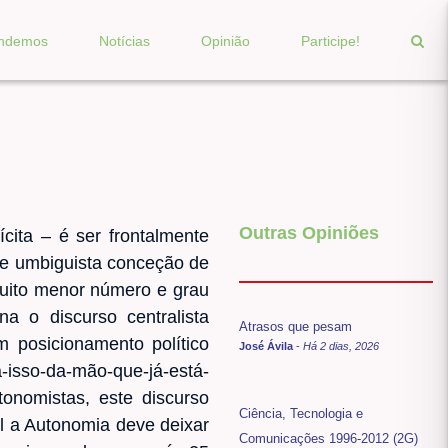
endemos
Notícias
Opinião
Participe!
Outras Opiniões
cita – é ser frontalmente
 e umbiguista conceção de
muito menor número e grau
 o discurso centralista
Atrasos que pesam
 posicionamento político
José Ávila
-
Há 2 dias, 2026
á-isso-da-mão-que-já-está-
onomistas, este discurso
Ciência, Tecnologia e
l a Autonomia deve deixar
Comunicações 1996-2012 (2G)