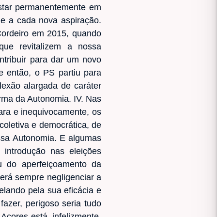
estar permanentemente em
 e a cada nova aspiração.
Cordeiro em 2015, quando
que revitalizem a nossa
ntribuir para dar um novo
 então, o PS partiu para
flexão alargada de caráter
orma da Autonomia. IV. Nas
lara e inequivocamente, os
coletiva e democrática, de
ossa Autonomia. E algumas
 introdução nas eleições
 ou do aperfeiçoamento da
será sempre negligenciar a
elando pela sua eficácia e
azer, perigoso seria tudo
s Açores está, infelizmente,