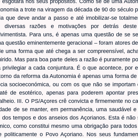
e esgotará nos seus propósitos. Como se de uma Auton
utonomia a trote na viragem da década de 90 do século 
 que deve andar a passo e até imobilizar-se totalme
Há diversas razões e motivações por detrás deste 
imentista. Para uns, é apenas uma questão de se ser
ma questão eminentemente geracional – foram atores dec
e uma forma que até chega a ser compreensível, acham
ido. Mas para boa parte deles a razão é puramente pol
a privilegiar a cada conjuntura. É o que acontece, po
orno da reforma da Autonomia é apenas uma forma de f
ia socioeconómica, ou com os que não se importam de
o até de esotérico, apenas para poderem apontar pre
alheio. III. O PS/Açores crê convicta e firmemente no c
dade de se manter, em permanência, uma saudável e vi
 dos tempos e dos anseios dos Açorianos. Esta é não 
ómico, como constitui mesmo uma obrigação para todo
al e politicamente o Povo Açoriano. Nos seus fundame