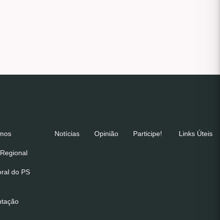
emos
Notícias
Opinião
Participe!
Links Úteis
Regional
oral do PS
ntação