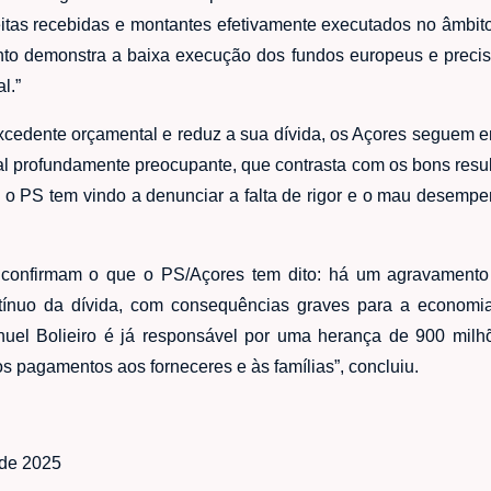
ceitas recebidas e montantes efetivamente executados no âmbi
nto demonstra a baixa execução dos fundos europeus e preci
l.”
xcedente orçamental e reduz a sua dívida, os Açores seguem em
al profundamente preocupante, que contrasta com os bons result
e o PS tem vindo a denunciar a falta de rigor e o mau desempe
confirmam o que o PS/Açores tem dito: há um agravamento 
ínuo da dívida, com consequências graves para a economia
anuel Bolieiro é já responsável por uma herança de 900 mil
os pagamentos aos forneceres e às famílias”, concluiu.
 de 2025