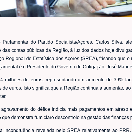
Parlamentar do Partido Socialista/Açores, Carlos Silva, aler
 das contas públicas da Região, à luz dos dados hoje divulgad
viço Regional de Estatística dos Açores (SREA), frisando que 
orçamental é o Presidente do Governo de Coligação, José Manuel
,4 milhões de euros, representando um aumento de 39% face 
s de euros. Isto significa que a Região continua a aumentar, 
tar.
o agravamento do défice indicia mais pagamentos em atraso
 que demonstra “um claro descontrolo na gestão das finanças p
a incongruência revelada pelo SREA relativamente ao PRR.