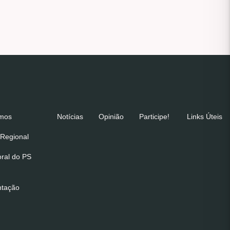
emos
Notícias
Opinião
Participe!
Links Úteis
Regional
oral do PS
ntação