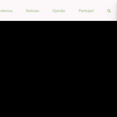
endemos
Notícias
Opinião
Participe!
endemos
Notícias
Opinião
Participe!