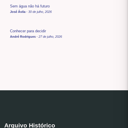
Sem água não há futuro
José Ávila
-
30 de julho, 2026
Conhecer para decidir
André Rodrigues
-
27 de julho, 2026
Arquivo Histórico