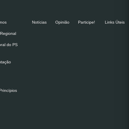
emos
Notícias
Opinião
Participe!
Links Úteis
Regional
oral do PS
ntação
rincípios