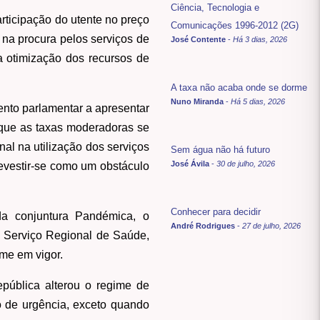
Ciência, Tecnologia e
ticipação do utente no preço
Comunicações 1996-2012 (2G)
 na procura pelos serviços de
José Contente
-
Há 3 dias, 2026
a otimização dos recursos de
A taxa não acaba onde se dorme
Nuno Miranda
-
Há 5 dias, 2026
ento parlamentar a apresentar
 que as taxas moderadoras se
l na utilização dos serviços
Sem água não há futuro
José Ávila
-
30 de julho, 2026
evestir-se como um obstáculo
Conhecer para decidir
a conjuntura Pandémica, o
André Rodrigues
-
27 de julho, 2026
o Serviço Regional de Saúde,
ime em vigor.
epública alterou o regime de
 de urgência, exceto quando