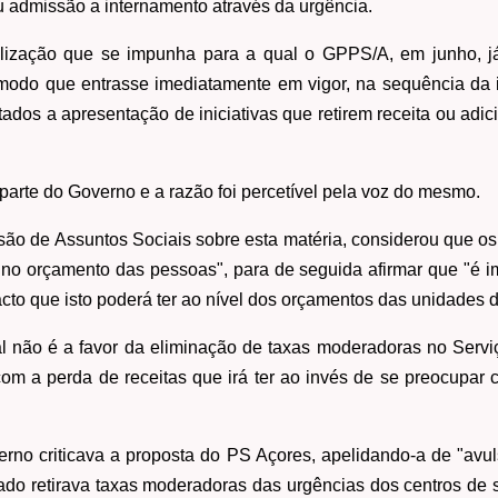
ou admissão a internamento através da urgência.
ualização que se impunha para a qual o GPPS/A, em junho, j
modo que entrasse imediatamente em vigor, na sequência da i
utados a apresentação de iniciativas que retirem receita ou ad
r parte do Governo e a razão foi percetível pela voz do mesmo.
ão de Assuntos Sociais sobre esta matéria, considerou que os
s no orçamento das pessoas", para de seguida afirmar que "é i
to que isto poderá ter ao nível dos orçamentos das unidades 
l não é a favor da eliminação de taxas moderadoras no Serv
om a perda de receitas que irá ter ao invés de se preocupar 
no criticava a proposta do PS Açores, apelidando-a de "avu
ado retirava taxas moderadoras das urgências dos centros de s