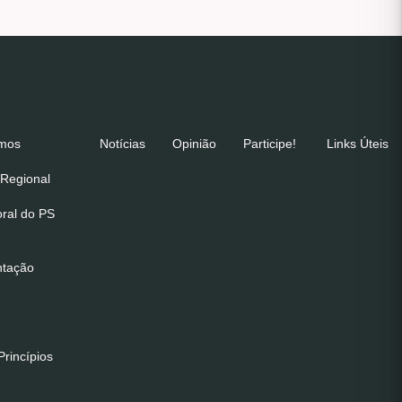
emos
Notícias
Opinião
Participe!
Links Úteis
Regional
oral do PS
ntação
rincípios