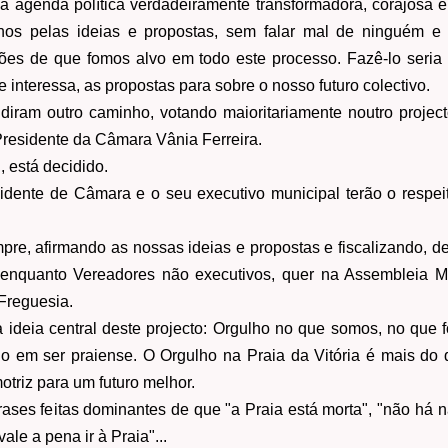
 agenda política verdadeiramente transformadora, corajosa e 
o-nos pelas ideias e propostas, sem falar mal de ninguém 
ões de que fomos alvo em todo este processo. Fazê-lo seria 
e interessa, as propostas para sobre o nosso futuro colectivo.
diram outro caminho, votando maioritariamente noutro project
residente da Câmara Vânia Ferreira.
 está decidido.
idente de Câmara e o seu executivo municipal terão o respeito
e, afirmando as nossas ideias e propostas e fiscalizando, de
 enquanto Vereadores não executivos, quer na Assembleia M
Freguesia.
ideia central deste projecto: Orgulho no que somos, no que
ho em ser praiense. O Orgulho na Praia da Vitória é mais d
motriz para um futuro melhor.
frases feitas dominantes de que "a Praia está morta", "não há 
ale a pena ir à Praia"...