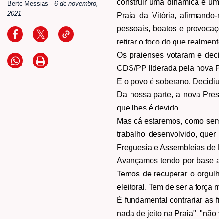
construir uma dinâmica e uma
Berto Messias
-
6 de novembro,
2021
Praia da Vitória, afirmand
pessoais, boatos e provocaç
retirar o foco do que realment
Os praienses votaram e deci
CDS/PP liderada pela nova P
E o povo é soberano. Decidiu,
Da nossa parte, a nova Pres
que lhes é devido.
Mas cá estaremos, como sempr
trabalho desenvolvido, quer
Freguesia e Assembleias de 
Avançamos tendo por base a 
Temos de recuperar o orgul
eleitoral. Tem de ser a força 
É fundamental contrariar as 
nada de jeito na Praia", "não v