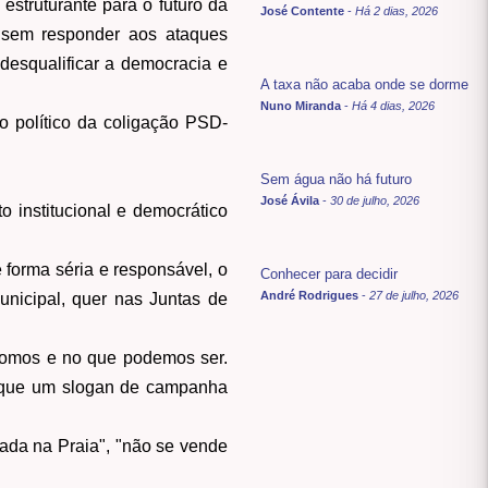
estruturante para o futuro da
José Contente
-
Há 2 dias, 2026
e sem responder aos ataques
desqualificar a democracia e
A taxa não acaba onde se dorme
Nuno Miranda
-
Há 4 dias, 2026
o político da coligação PSD-
Sem água não há futuro
José Ávila
-
30 de julho, 2026
 institucional e democrático
 forma séria e responsável, o
Conhecer para decidir
André Rodrigues
-
27 de julho, 2026
unicipal, quer nas Juntas de
 fomos e no que podemos ser.
o que um slogan de campanha
nada na Praia", "não se vende