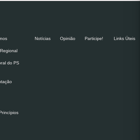
emos
Notícias
Opinião
Participe!
Links Úteis
Regional
oral do PS
ntação
rincípios