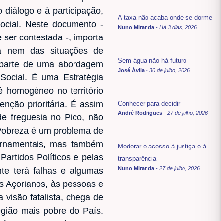
 diálogo e à participação,
A taxa não acaba onde se dorme
ocial. Neste documento -
Nuno Miranda
-
Há 3 dias, 2026
e ser contestada -, importa
za nem das situações de
Sem água não há futuro
 parte de uma abordagem
José Ávila
-
30 de julho, 2026
Social. É uma Estratégia
é homogéneo no território
enção prioritária. É assim
Conhecer para decidir
André Rodrigues
-
27 de julho, 2026
de freguesia no Pico, não
 Pobreza é um problema de
vernamentais, mas também
Moderar o acesso à justiça e à
Partidos Políticos e pelas
transparência
Nuno Miranda
-
27 de julho, 2026
te terá falhas e algumas
s Açorianos, às pessoas e
 visão fatalista, chega de
gião mais pobre do País.