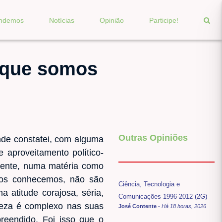
endemos
Notícias
Opinião
Participe!
e que somos
Outras Opiniões
nde constatei, com alguma
 aproveitamento político-
rmente, numa matéria como
dos conhecemos, não são
Ciência, Tecnologia e
a atitude corajosa, séria,
Comunicações 1996-2012 (2G)
eza é complexo nas suas
José Contente
-
Há 18 horas, 2026
eendido. Foi isso que o