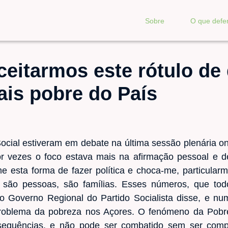
Sobre
O que def
ceitarmos este rótulo d
ais pobre do País
ocial estiveram em debate na última sessão plenária o
r vezes o foco estava mais na afirmação pessoal e de
me esta forma de fazer política e choca-me, particula
 são pessoas, são famílias. Esses números, que to
 o Governo Regional do Partido Socialista disse, e num
problema da pobreza nos Açores. O fenómeno da Pobr
sequências, e não pode ser combatido sem ser compr