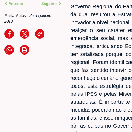
Anterior
Seguinte
Governo Regional do Parti
da qual resultou a Estr
Marta Matos
-
26 de janeiro,
2019
inovador a nível nacional,
realçar o seu caráter 
emergência social, mas
integrada, articulando 
territorializada porque,
regional. Foram identific
que faz sentido intervir
reconheço o cenário gene
todos, esta estratégia 
pelas IPSS e pelas Miseri
autarquias. É important
medidas poderão não alca
às famílias, e isso ningu
pôr as culpas no Govern