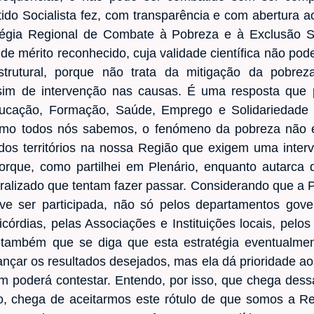
do Socialista fez, com transparência e com abertura ao
atégia Regional de Combate à Pobreza e à Exclusão S
 de mérito reconhecido, cuja validade científica não pod
estrutural, porque não trata da mitigação da pobre
 sim de intervenção nas causas. É uma resposta que
Educação, Formação, Saúde, Emprego e Solidariedade 
 como todos nós sabemos, o fenómeno da pobreza não 
ados territórios na nossa Região que exigem uma interv
 porque, como partilhei em Plenário, enquanto autarca 
ralizado que tentam fazer passar. Considerando que a
deve ser participada, não só pelos departamentos go
córdias, pelas Associações e Instituições locais, pelos 
e também que se diga que esta estratégia eventualmen
nçar os resultados desejados, mas ela dá prioridade ao
ém poderá contestar. Entendo, por isso, que chega dessa
o, chega de aceitarmos este rótulo de que somos a Re