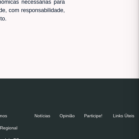
nómicas necessárias para
de, com responsabilidade,
to.
emos
Notícias
Opinião
Participe!
Links Úteis
Regional