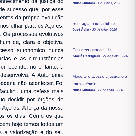
onhecimento da justiça do
Nuno Miranda
-
Há 3 dias, 2026
de sucesso que, por esse
entes da própria evolução
Sem água não há futuro
os olhar para os Açores,
José Ávila
-
30 de julho, 2026
 Os processos evolutivos
milde, clara e objetiva,
ocesso autonómico nunca
Conhecer para decidir
André Rodrigues
-
27 de julho, 2026
cias e as circunstâncias
fornecendo, no entanto, a
 desenvolva. A Autonomia
Moderar o acesso à justiça e à
poderia não acontecer. Foi
transparência
Nuno Miranda
-
27 de julho, 2026
facultou uma defesa mais
te decidir por órgãos de
 Açores. A força da nossa
dos os dias. Como os que
mbém hoje temos todos um
sua valorização e do seu