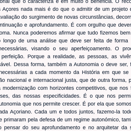
torial que o caracteriza e em muito o beneficia. O rec
s Açores nada mais é do que o admitir de um projeto 
valiação do surgimento de novas circunstâncias, decorr
ntinuação e aprofundamento. É com orgulho que devem
oma. Nunca poderemos afirmar que tudo fizemos bem.
longo de uma análise que deve ser feita de forma hu
necessárias, visando o seu aperfeiçoamento. O pr
perfeição. Porque a realidade, as pessoas, as vivên
tável. Dessa forma, também a Autonomia o deve ser, 
e necessárias a cada momento da História em que se
o nacional e internacional justa, que de outra forma, 
a modernização com horizontes competitivos, que nos 
sses, das nossas especificidades. É o que nos permi
Autonomia que nos permite crescer. É por ela que somos
cada Açoriano. Cada um e todos juntos, fazemo-la to
ue primaram pela defesa de um regime autonómico, ta
 pensar do seu aprofundamento e no arquitetar da 