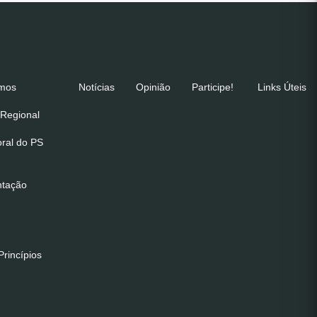
emos
Notícias
Opinião
Participe!
Links Úteis
Regional
oral do PS
ntação
rincípios