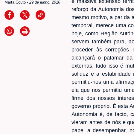
e massiva extensão terri
Marta Couto
-
29 de junho, 2016
reforço da Autonomia do
mesmo motivo, a par da a
temporal, merece uma co
hoje, como Região Autón
servem também para, ao 
proceder às correções 
alcançará o patamar da 
externas, tudo isso é mu
solidez e a estabilidad
permitiu-nos uma afirmaçã
ela que nos permitiu um
firme dos nossos intere
governo próprio. É esta 
Autonomia é, de facto, 
vieram antes de nós e q
papel a desempenhar, no