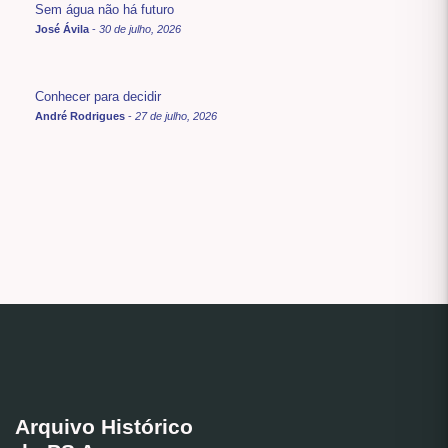
Sem água não há futuro
José Ávila
-
30 de julho, 2026
Conhecer para decidir
André Rodrigues
-
27 de julho, 2026
Arquivo Histórico