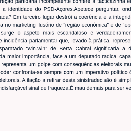
eção partidária incompetente confere à tácticazinha el
m a identidade do PSD-Açores.Apetece perguntar, o
ada? Em terceiro lugar destrói a coerência e a integri
 no marketing ilusório de “região económica” e de “op
r surge o aspeto mais escandaloso e verdadeiramen
 incidência parlamentar que, levado à prática, represe
isparatado “win-win” de Berta Cabral significaria
da maior importância, face a um deputado radical capa
D representa um golpe com consequências eleitorais m
oder confronta-se sempre com um imperativo político 
leitorais. A ilação a retirar desta sinistradecisão é si
ndisfarçável sinal de fraqueza.É mau demais para ser v