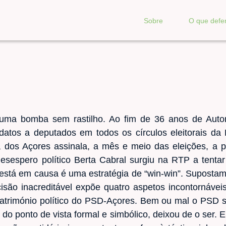
Sobre
O que def
o uma bomba sem rastilho. Ao fim de 36 anos de Aut
idatos a deputados em todos os círculos eleitorais da
a dos Açores assinala, a mês e meio das eleições, a p
sespero político Berta Cabral surgiu na RTP a tentar 
está em causa é uma estratégia de “win-win”. Supost
são inacreditável expõe quatro aspetos incontornávei
 património político do PSD-Açores. Bem ou mal o PSD 
 do ponto de vista formal e simbólico, deixou de o ser. 