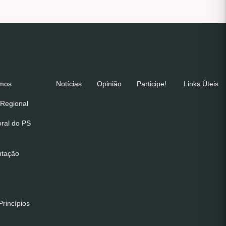
emos
Notícias
Opinião
Participe!
Links Úteis
Regional
oral do PS
ntação
rincípios