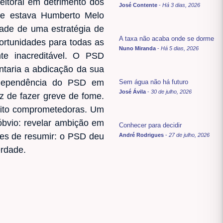
eitoral em detrimento dos
José Contente
-
Há 3 dias, 2026
nde estava Humberto Melo
dade de uma estratégia de
A taxa não acaba onde se dorme
ortunidades para todas as
Nuno Miranda
-
Há 5 dias, 2026
te inacreditável. O PSD
ntaria a abdicação da sua
 a dependência do PSD em
Sem água não há futuro
José Ávila
-
30 de julho, 2026
z de fazer greve de fome.
uito comprometedoras. Um
óbvio: revelar ambição em
Conhecer para decidir
mples de resumir: o PSD deu
André Rodrigues
-
27 de julho, 2026
erdade.