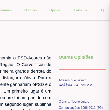
endemos
Notícias
Opinião
Participe!
Outras Opiniões
onomia o PSD-Açores não
 Região. O Corvo ficou de
rimeira grande derrota do
disfarçar o óbvio. Para a
Atrasos que pesam
amente ganhariam oPSD e o
José Ávila
-
Há 2 dias, 2026
s. Em primeiro lugar é um
sempre foi um partido com
Ciência, Tecnologia e
Em segundo lugar, sublinha
Comunicações 1996-2012 (2G)