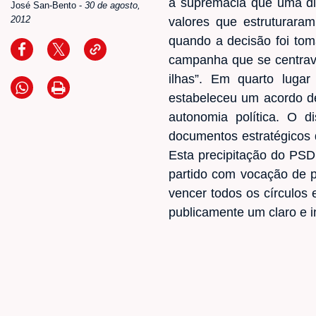
a supremacia que uma dir
José San-Bento
-
30 de agosto,
2012
valores que estruturara
quando a decisão foi tom
campanha que se centrava
ilhas”. Em quarto luga
estabeleceu um acordo de
autonomia política. O d
documentos estratégicos 
Esta precipitação do PS
partido com vocação de p
vencer todos os círculos e
publicamente um claro e i