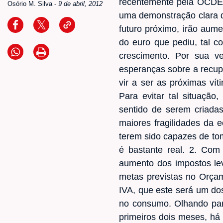
recentemente pela OCDE, 
Osório M. Silva
-
9 de abril, 2012
uma demonstração clara d
futuro próximo, irão aumen
do euro que pediu, tal c
crescimento. Por sua ve
esperanças sobre a recup
vir a ser as próximas ví
Para evitar tal situaçã
sentido de serem criada
maiores fragilidades da 
terem sido capazes de tom
é bastante real. 2. Com
aumento dos impostos lev
metas previstas no Orça
IVA, que este será um do
no consumo. Olhando para
primeiros dois meses, há 