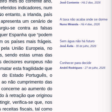
eiro mês do corrente ano,
José Contente
-
Há 2 dias, 2026
eferidos indicadores, num
No entanto, a Irlanda, país
A taxa não acaba onde se dorme
, apresenta um cenário de
Nuno Miranda
-
Há 4 dias, 2026
rgiu-se contra as falsas
, quer Espanha que “podem
m os países mais frágeis.
Sem água não há futuro
José Ávila
-
30 de julho, 2026
 pela União Europeia, no
es, sendo estas umas das
os decisores europeus não
Conhecer para decidir
matar esta fragilidade que
André Rodrigues
-
27 de julho, 2026
s do Estado Português, o
s, ao não cumprimento das
e concerne ao aumento do
o à retração que originou
gir, verifica-se que, nos
receitas fiscais, tal como