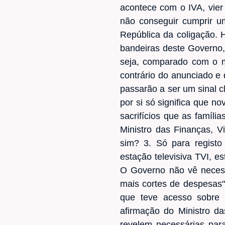
acontece com o IVA, vier
não conseguir cumprir u
República da coligação.
bandeiras deste Governo, 
seja, comparado com o 
contrário do anunciado e
passarão a ser um sinal c
por si só significa que 
sacrifícios que as famíli
Ministro das Finanças, 
sim? 3. Só para registo 
estação televisiva TVI, e
O Governo não vê necess
mais cortes de despesas"
que teve acesso sobre 
afirmação do Ministro d
revelem necessárias par