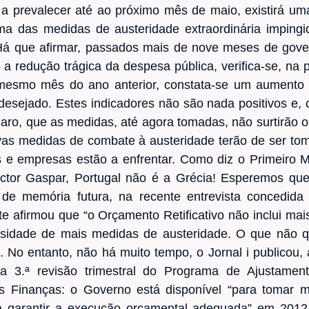
 a prevalecer até ao próximo mês de maio, existirá um
ma das medidas de austeridade extraordinária impingi
 Há que afirmar, passados mais de nove meses de gov
a redução trágica da despesa pública, verifica-se, na 
mesmo mês do ano anterior, constata-se um aumento 
 desejado. Estes indicadores não são nada positivos e,
laro, que as medidas, até agora tomadas, não surtirão o
novas medidas de combate à austeridade terão de ser t
as e empresas estão a enfrentar. Como diz o Primeiro 
Victor Gaspar, Portugal não é a Grécia! Esperemos q
de memória futura, na recente entrevista concedida 
ste afirmou que “o Orçamento Retificativo não inclui ma
idade de mais medidas de austeridade. O que não q
. No entanto, não há muito tempo, o Jornal i publicou
a 3.ª revisão trimestral do Programa de Ajustamen
as Finanças: o Governo está disponível “para tomar m
a garantir a execução orçamental adequada” em 2012.