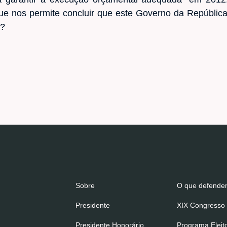
ue nos permite concluir que este Governo da Repúbli
!?
Sobre
O que defend
Presidente
XIX Congresso 
Presidente Honorário
Programa Eleit