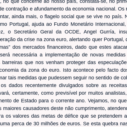
no que concerne ao nosso país, constata-se, no prim
e contração e afundamento da economia nacional. Os r
tar, ainda mais, o flagelo social que se vive no país. 
omo Portugal, ajuda ao Fundo Monetário Internacional
z, o Secretário Geral da OCDE, Angel Gurría, insu
eração da crise na zona euro, alertando quer Portugal
timas” dos mercados financeiros, dado que estes ataca
o, será necessária a implementação de novas medidas
s barreiras que nos venham proteger das especulaçõ
economia da zona do euro. Isto acontece pelo facto d
ar tais medidas que pudessem seguir no sentido de col
 os dados recentemente divulgados sobre as receita
ará, certamente, como previsível por muitos analista
mento de Estado para o corrente ano. Vejamos, no qu
s maiores causadores deste não cumprimento, atendend
 os valores das metas de défice que se pretendem atin
uma perca de 30 milhões de euros. Se esta quebra nas 