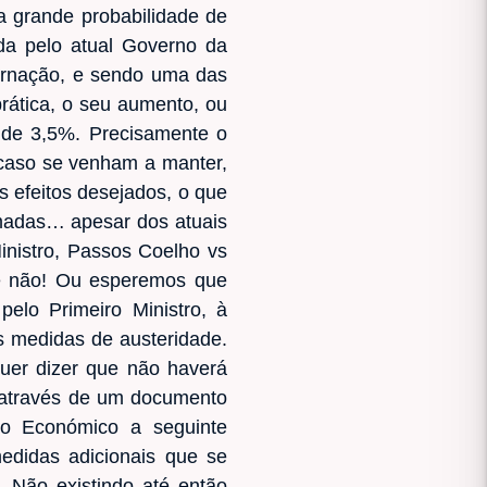
a grande probabilidade de
da pelo atual Governo da
ernação, e sendo uma das
prática, o seu aumento, ou
de 3,5%. Precisamente o
 caso se venham a manter,
s efeitos desejados, o que
omadas… apesar dos atuais
Ministro, Passos Coelho vs
ue não! Ou esperemos que
pelo Primeiro Ministro, à
is medidas de austeridade.
uer dizer que não haverá
, através de um documento
to Económico a seguinte
edidas adicionais que se
 Não existindo até então