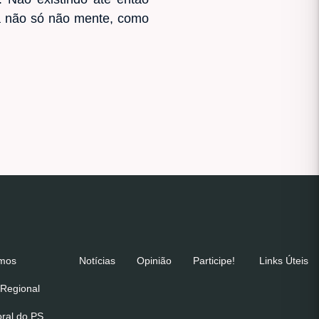
ca não só não mente, como
emos
Notícias
Opinião
Participe!
Links Úteis
Regional
oral do PS