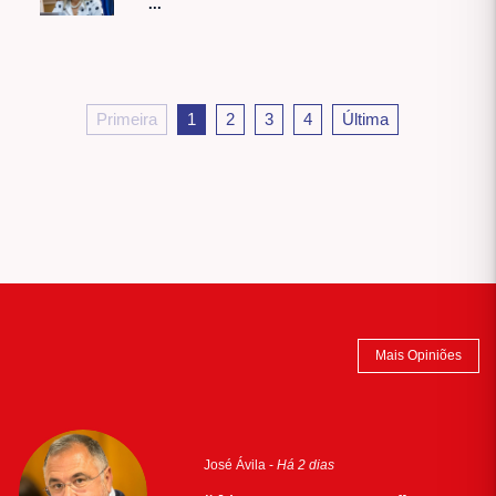
...
Primeira
1
2
3
4
Última
Mais Opiniões
José Ávila -
Há 2 dias