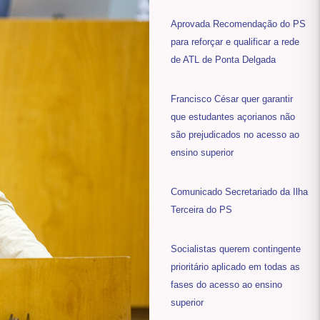
Aprovada Recomendação do PS
para reforçar e qualificar a rede
de ATL de Ponta Delgada
Francisco César quer garantir
que estudantes açorianos não
são prejudicados no acesso ao
ensino superior
Comunicado Secretariado da Ilha
Terceira do PS
Socialistas querem contingente
prioritário aplicado em todas as
fases do acesso ao ensino
superior