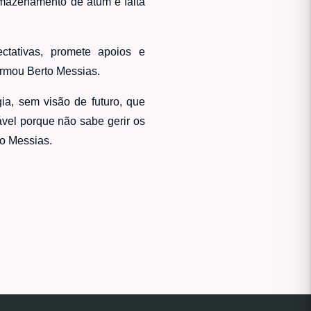
rmazenamento de atum e falta
ctativas, promete apoios e
rmou Berto Messias.
a, sem visão de futuro, que
ável porque não sabe gerir os
rto Messias.