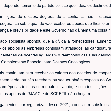
 independentemente do partido político que lidera os destinos 
m, gerando o caos, degradando a confiança nas instituiç
segurança sobre quando vão receber os apoios que lhes foram
fiança e previsibilidade e este Governo não dá nem uma coisa n
tado socialista apontou que a dívida a fornecedores aumen
 os apoios às empresas continuam atrasados, as candidatura
centenas de doentes aguardam o reembolso das suas deslocaç
o Complemento Especial para Doentes Oncológicos.
ais continuam sem receber os valores dos acordos de coope
ebem tarde, ou não recebem, ou sequer obtêm resposta do 
sam épocas inteiras sem qualquer apoio, e com instituições 
rque os apoios do RJAAC e do SOREFIL não chegam.
pagamentos por regularizar desde 2021, cortes em subsídio