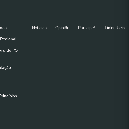
emos
Notícias
Opinião
Participe!
Links Úteis
Regional
oral do PS
ntação
rincípios