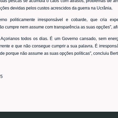
r das pescas se acumula o caos com atrasos, problemas de a
es devidas pelos custos acrescidos da guerra na Ucrânia.
no politicamente irresponsável e cobarde, que cria expe
o cumpre nem assume com transparência as suas opções”, afi
 Açorianos todos os dias. É um Governo cansado, sem energi
rrente e que não consegue cumprir a sua palavra. É irrespons
rde porque não assume as suas opções políticas”, concluiu Be
25