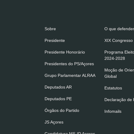
Sobre
O que defend
Presidente
XIX Congresso 
Presidente Honorário
Programa Eleit
2024-2028
Presidentes do PS/Açores
Moção de Orie
Grupo Parlamentar ALRAA
Global
Deputados AR
Estatutos
Deputados PE
Declaração de P
Órgãos do Partido
Infomails
JS Açores
Candidatura MS-ID Açores