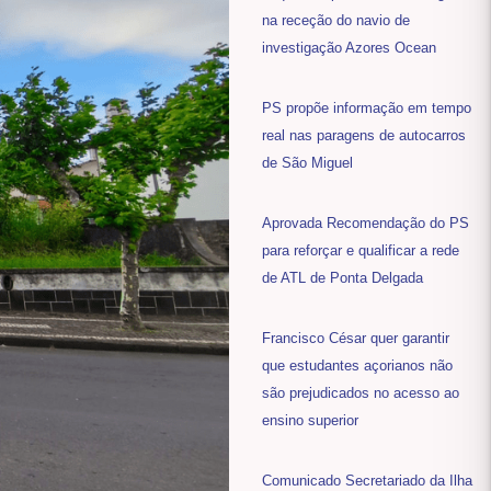
na receção do navio de
investigação Azores Ocean
PS propõe informação em tempo
real nas paragens de autocarros
de São Miguel
Aprovada Recomendação do PS
para reforçar e qualificar a rede
de ATL de Ponta Delgada
Francisco César quer garantir
que estudantes açorianos não
são prejudicados no acesso ao
ensino superior
Comunicado Secretariado da Ilha