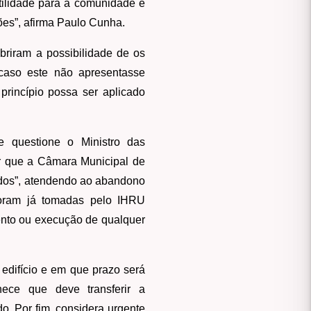
tilidade para a comunidade e
ões”, afirma Paulo Cunha.
riram a possibilidade de os
 caso este não apresentasse
rincípio possa ser aplicado
e questione o Ministro das
ir que a Câmara Municipal de
ados”, atendendo ao abandono
 foram já tomadas pelo IHRU
mento ou execução de qualquer
edifício e em que prazo será
hece que deve transferir a
o. Por fim, considera urgente