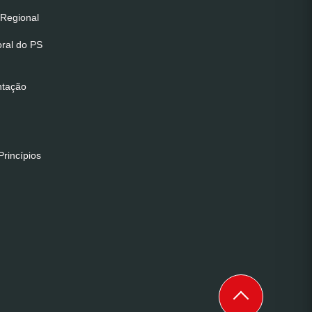
Regional
oral do PS
ntação
rincípios