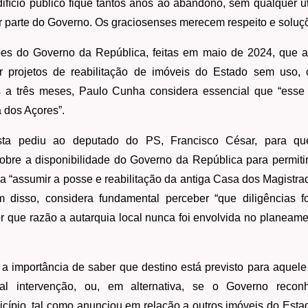
ifício público fique tantos anos ao abandono, sem qualquer u
r parte do Governo. Os graciosenses merecem respeito e soluç
es do Governo da República, feitas em maio de 2024, que ab
 projetos de reabilitação de imóveis do Estado sem uso,
 a três meses, Paulo Cunha considera essencial que “esse p
dos Açores”.
ista pediu ao deputado do PS, Francisco César, para qu
 sobre a disponibilidade do Governo da República para permit
a “assumir a posse e reabilitação da antiga Casa dos Magistr
ém disso, considera fundamental perceber “que diligências
or que razão a autarquia local nunca foi envolvida no planea
a importância de saber que destino está previsto para aquele 
al intervenção, ou, em alternativa, se o Governo recon
cípio, tal como anunciou em relação a outros imóveis do Estad