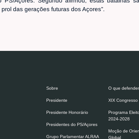
lo PS/Açores. Segundo afirmou, estas batalhas sã
 prol das gerações futuras dos Açores”.
Sobre
O que defend
Presidente
XIX Congresso 
Presidente Honorário
Programa Eleit
2024-2028
Presidentes do PS/Açores
Moção de Orie
Grupo Parlamentar ALRAA
Global