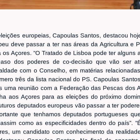
leições europeias, Capoulas Santos, destacou hoj
eu deve passar a ter nas áreas da Agricultura e P
a os Açores. “O Tratado de Lisboa pode ter alguns 
 caso dos poderes de co-decisão que vão ser at
aldade com o Conselho, em matérias relacionadas 
mero três da lista nacional do PS. Capoulas Sant
ós uma reunião com a Federação das Pescas dos A
a aos Açores para as eleições do próximo domi
futuros deputados europeus vão passar a ter podere
importante que tenhamos deputados portugueses q
assim como as especificidades dentro do país”. “É
ores, um candidato com conhecimento da realidad