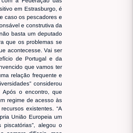
ro com a Federação das
itivo em Estrasburgo, é
sse caso os pescadores e
onsável e construtiva da
“não basta um deputado
para que os problemas se
ue acontecesse. Vai ser
fício de Portugal e da
onvencido que vamos ter
uma relação frequente e
iversidades” considerou
 Após o encontro, que
um regime de acesso às
ecursos existentes. “A
rópria União Europeia um
piscatórias”, alegou o