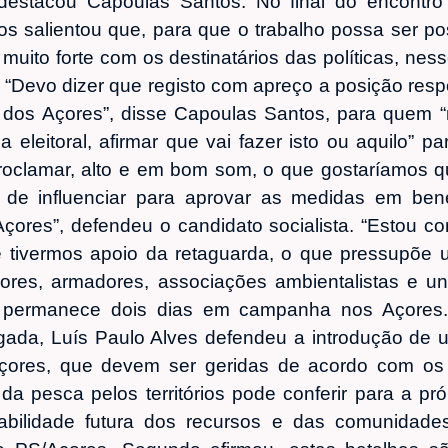
, destacou Capoulas Santos. No final do encont
s salientou que, para que o trabalho possa ser pos
muito forte com os destinatários das políticas, ne
 “Devo dizer que registo com apreço a posição resp
dos Açores”, disse Capoulas Santos, para quem 
eleitoral, afirmar que vai fazer isto ou aquilo” 
roclamar, alto e em bom som, o que gostaríamos q
 de influenciar para aprovar as medidas em bene
ores”, defendeu o candidato socialista. “Estou c
e tivermos apoio da retaguarda, o que pressupõe 
res, armadores, associações ambientalistas e un
 permanece dois dias em campanha nos Açores.
gada, Luís Paulo Alves defendeu a introdução de 
ores, que devem ser geridas de acordo com os r
da pesca pelos territórios pode conferir para a p
bilidade futura dos recursos e das comunidades 