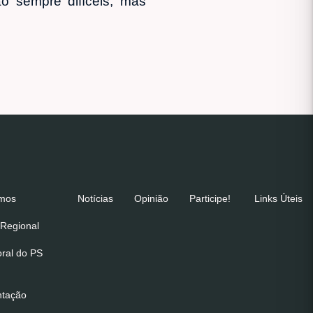
o sempre difíceis, mas
emos
Notícias
Opinião
Participe!
Links Úteis
Regional
oral do PS
ntação