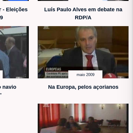
- Eleições
Luís Paulo Alves em debate na
09
RDP/A
maio 2009
o navio
Na Europa, pelos açorianos
"