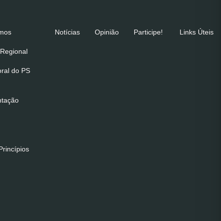
emos
Notícias
Opinião
Participe!
Links Úteis
Regional
oral do PS
ntação
rincípios