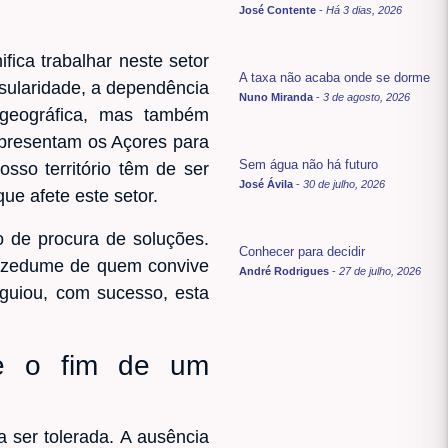
José Contente
-
Há 3 dias, 2026
fica trabalhar neste setor
A taxa não acaba onde se dorme
insularidade, a dependência
Nuno Miranda
-
3 de agosto, 2026
 geográfica, mas também
representam os Açores para
Sem água não há futuro
osso território têm de ser
José Ávila
-
30 de julho, 2026
e afete este setor.
o de procura de soluções.
Conhecer para decidir
 azedume de quem convive
André Rodrigues
-
27 de julho, 2026
 guiou, com sucesso, esta
s e o fim de um
 ser tolerada. A ausência