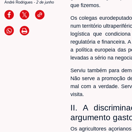
André Rodrigues
-
2 de junho
que fizemos.
Os colegas eurodeputados 
num território ultraperifé
logística que condicio
regulatória e financeira.
a política europeia das p
levadas a sério na negoci
Serviu também para demon
Não serve a promoção de
mal com a verdade. Serve
visita.
II. A discrimi
argumento gast
Os agricultores açoriano