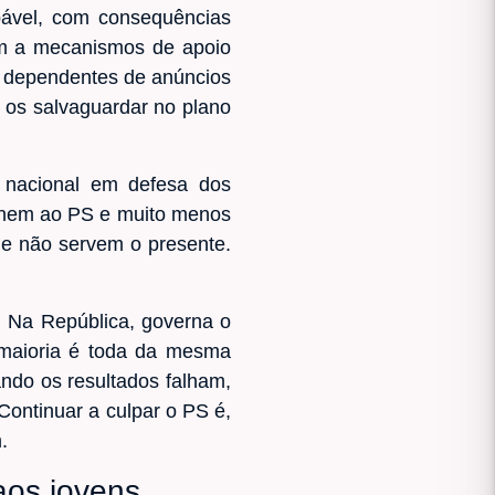
lpável, com consequências
dem a mecanismos de apoio
m dependentes de anúncios
 os salvaguardar no plano
o nacional em defesa dos
ão nem ao PS e muito menos
ue não servem o presente.
. Na República, governa o
 maioria é toda da mesma
ando os resultados falham,
ontinuar a culpar o PS é,
.
aos jovens