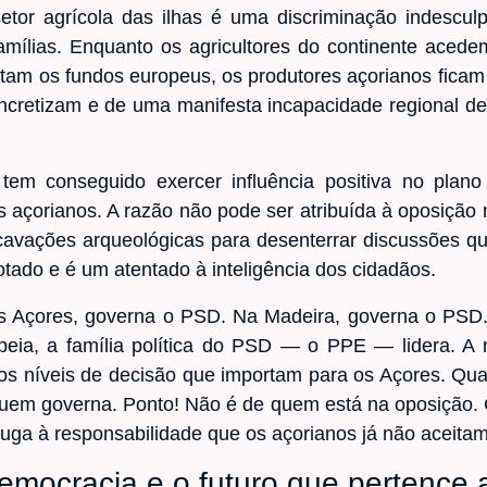
etor agrícola das ilhas é uma discriminação indescu
famílias. Enquanto os agricultores do continente ace
am os fundos europeus, os produtores açorianos fica
ncretizam e de uma manifesta incapacidade regional de
tem conseguido exercer influência positiva no plan
es açorianos. A razão não pode ser atribuída à oposiç
avações arqueológicas para desenterrar discussões q
ado e é um atentado à inteligência dos cidadãos.
os Açores, governa o PSD. Na Madeira, governa o PSD
ia, a família política do PSD — o PPE — lidera. A
s os níveis de decisão que importam para os Açores. Qu
quem governa. Ponto! Não é de quem está na oposição. C
fuga à responsabilidade que os açorianos já não aceitam
democracia e o futuro que pertence 