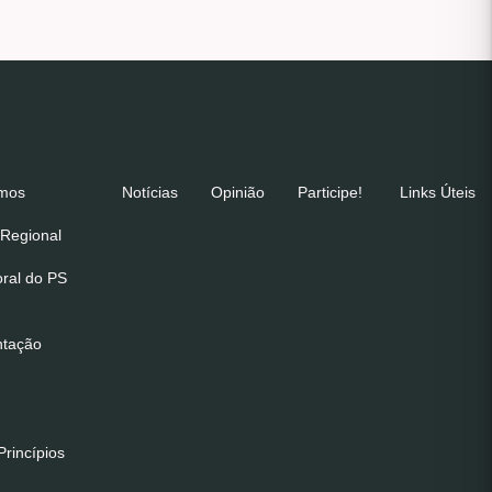
emos
Notícias
Opinião
Participe!
Links Úteis
Regional
oral do PS
ntação
rincípios