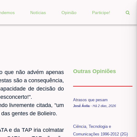
endemos
Notícias
Opinião
Participe!
Outras Opiniões
, o que não advém apenas
 estas são a consequência,
capacidade de decisão do
esconcerto!".
Atrasos que pesam
do livremente citada, "um
José Ávila
-
Há 2 dias, 2026
 das gentes de Bolieiro.
Ciência, Tecnologia e
ATA e da TAP iria colmatar
Comunicações 1996-2012 (2G)