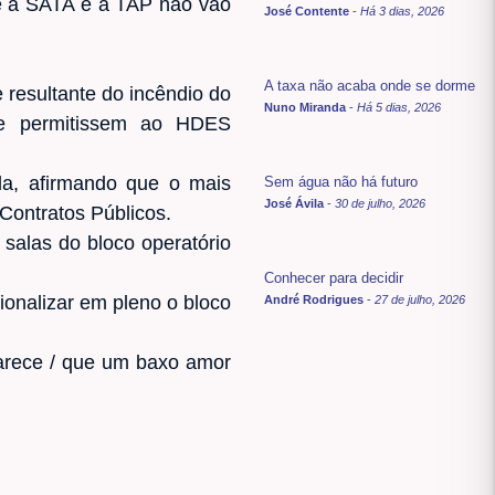
que a SATA e a TAP não vão
José Contente
-
Há 3 dias, 2026
A taxa não acaba onde se dorme
resultante do incêndio do
Nuno Miranda
-
Há 5 dias, 2026
que permitissem ao HDES
da, afirmando que o mais
Sem água não há futuro
José Ávila
-
30 de julho, 2026
 Contratos Públicos.
salas do bloco operatório
Conhecer para decidir
ionalizar em pleno o bloco
André Rodrigues
-
27 de julho, 2026
arece / que um baxo amor