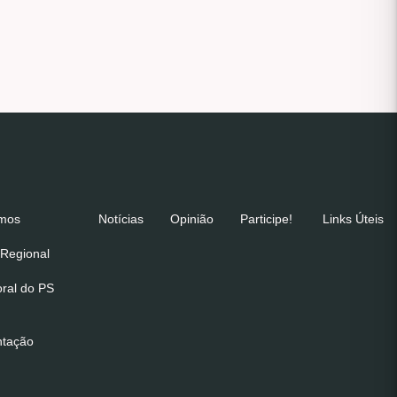
emos
Notícias
Opinião
Participe!
Links Úteis
Regional
oral do PS
ntação