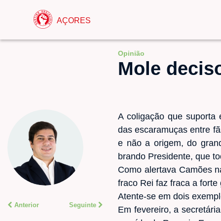
AÇORES
Opinião
Mole decis
A coligação que suporta
das escaramuças entre fãs
e não a origem, do gran
brando Presidente, que to
Como alertava Camões na 
fraco Rei faz fraca a fort
Atente-se em dois exempl
Anterior
Seguinte
Em fevereiro, a secretári