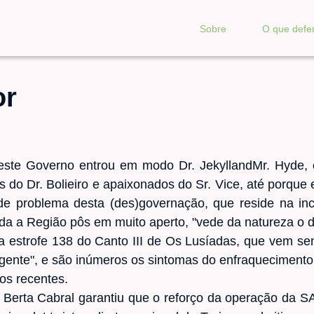
Sobre
O que def
or
 este Governo entrou em modo Dr. JekyllandMr. Hyde
 do Dr. Bolieiro e apaixonados do Sr. Vice, até porque
de problema desta (des)governação, que reside na in
da a Região pôs em muito aperto, "vede da natureza o d
estrofe 138 do Canto III de Os Lusíadas, que vem sen
e gente", e são inúmeros os sintomas do enfraquecimento
os recentes.
a Berta Cabral garantiu que o reforço da operação da S