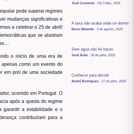
José Contente
-
Há 3 dias, 2026
 popular pode superar regimes
er mudanças significativas e
A taxa não acaba onde se dorme
rmos a celebrar o 25 de abril!
Nuno Miranda
-
3 de agosto, 2026
idemocráticas que se alastram
ras…
Sem água não há futuro
José Ávila
-
30 de julho, 2026
ando o início de uma era de
ão apenas como um evento do
er em prol de uma sociedade
Conhecer para decidir
André Rodrigues
-
27 de julho, 2026
dor, ocorrido em Portugal. O
racia após a queda do regime
 garantir a estabilidade e o
derança contribuíram para a