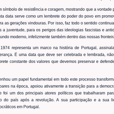
um símbolo de resistência e coragem, mostrando que a vontade
desta data serve como um lembrete do poder do povo em promov
ra as gerações vindouras. Por isso, faz todo o sentido continua
s a juventude, para os perigos das ideologias fascistas e ant
undo moderno, infelizmente também dentro das nossas frontei
1974 representa um marco na história de Portugal, assinal
perança. É uma data que deve ser celebrada e lembrada, n
ete constante dos valores que devemos preservar e defend
enhou um papel fundamental em todo este processo transforma
 Soares na época, apoiou ativamente a transição para a democ
e foi um dos principais atores políticos que trabalharam para
o do país após a revolução. A sua participação e a sua li
cráticos em Portugal.