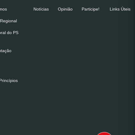
emos
Notícias
Opinião
Participe!
Links Úteis
Regional
oral do PS
ntação
rincípios