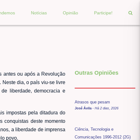
endemos
Notícias
Opinião
Participe!
Outras Opiniões
os antes ou após a Revolução
este dia, o país viu-se livre
 de liberdade, democracia e
Atrasos que pesam
José Ávila
-
Há 2 dias, 2026
is impostas pela ditadura do
As conquistas deste momento
Ciência, Tecnologia e
anos, a liberdade de imprensa
Comunicações 1996-2012 (2G)
lo povo.