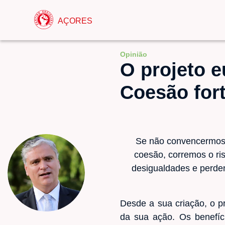
AÇORES
Opinião
O projeto e
Coesão for
Se não convencermos o
coesão, corremos o ri
desigualdades e perdend
Desde a sua criação, o p
da sua ação. Os benefíc