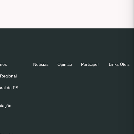
emos
Notícias
Opinião
Participe!
Links Úteis
Regional
oral do PS
ntação