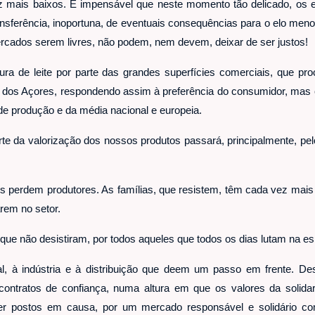
 mais baixos. É impensável que neste momento tão delicado, os e
ansferência, inoportuna, de eventuais consequências para o elo men
cados serem livres, não podem, nem devem, deixar de ser justos!
a de leite por parte das grandes superfícies comerciais, que pro
te dos Açores, respondendo assim à preferência do consumidor, mas
e produção e da média nacional e europeia.
te da valorização dos nossos produtos passará, principalmente, pel
 perdem produtores. As famílias, que resistem, têm cada vez mais
arem no setor.
que não desistiram, por todos aqueles que todos os dias lutam na e
, à indústria e à distribuição que deem um passo em frente. De
contratos de confiança
, numa
altura em que os valores da solid
er postos em causa
, por um mercado responsável e solidário co