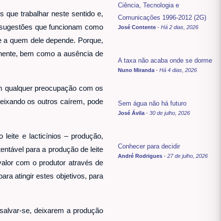
Ciência, Tecnologia e
s que trabalhar neste sentido e,
Comunicações 1996-2012 (2G)
s sugestões que funcionam como
José Contente
-
Há 2 dias, 2026
de a quem dele depende. Porque,
nente, bem como a ausência de
A taxa não acaba onde se dorme
Nuno Miranda
-
Há 4 dias, 2026
sem qualquer preocupação com os
 deixando os outros caírem, pode
Sem água não há futuro
José Ávila
-
30 de julho, 2026
leite e lacticínios – produção,
Conhecer para decidir
tentável para a produção de leite
André Rodrigues
-
27 de julho, 2026
valor com o produtor através de
ra atingir estes objetivos, para
 salvar-se, deixarem a produção