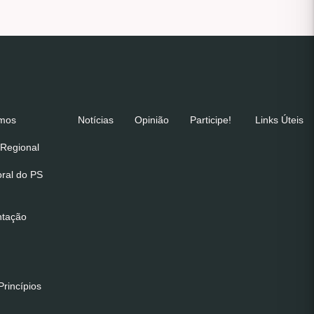
emos
Notícias
Opinião
Participe!
Links Úteis
Regional
oral do PS
ntação
rincípios