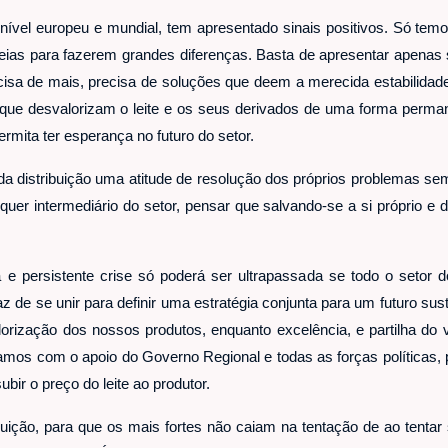
 nível europeu e mundial, tem apresentado sinais positivos. Só temo
eias para fazerem grandes diferenças. Basta de apresentar apena
recisa de mais, precisa de soluções que deem a merecida estabilida
ue desvalorizam o leite e os seus derivados de uma forma perma
rmita ter esperança no futuro do setor.
 da distribuição uma atitude de resolução dos próprios problemas 
alquer intermediário do setor, pensar que salvando-se a si próprio e
e persistente crise só poderá ser ultrapassada se todo o setor do 
apaz de se unir para definir uma estratégia conjunta para um futuro sus
orização dos nossos produtos, enquanto excelência, e partilha do 
amos com o apoio do Governo Regional e todas as forças políticas, pa
bir o preço do leite ao produtor.
ibuição, para que os mais fortes não caiam na tentação de ao tentar