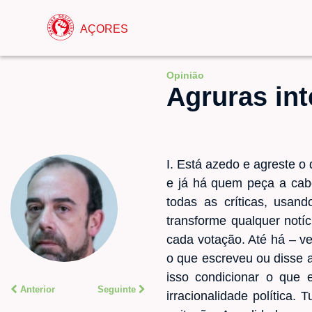
AÇORES
Opinião
Agruras in
I. Está azedo e agreste o
e já há quem peça a cabe
todas as críticas, us
transforme qualquer notí
cada votação. Até há – ve
o que escreveu ou disse a
isso condicionar o que 
Anterior
Seguinte
irracionalidade política.