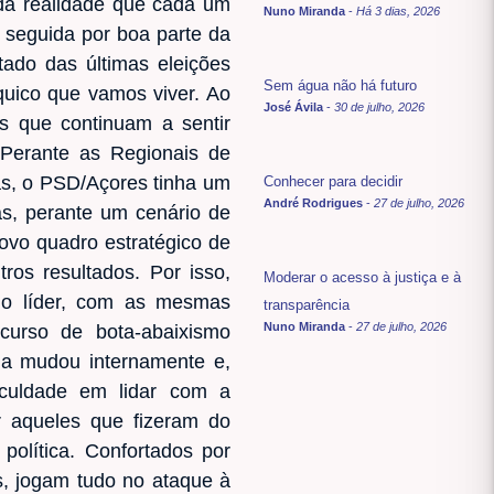
 da realidade que cada um
Nuno Miranda
-
Há 3 dias, 2026
, seguida por boa parte da
tado das últimas eleições
Sem água não há futuro
rquico que vamos viver. Ao
José Ávila
-
30 de julho, 2026
 que continuam a sentir
. Perante as Regionais de
vas, o PSD/Açores tinha um
Conhecer para decidir
André Rodrigues
-
27 de julho, 2026
as, perante um cenário de
ovo quadro estratégico de
os resultados. Por isso,
Moderar o acesso à justiça e à
mo líder, com as mesmas
transparência
Nuno Miranda
-
27 de julho, 2026
urso de bota-abaixismo
da mudou internamente e,
iculdade em lidar com a
 aqueles que fizeram do
política. Confortados por
s, jogam tudo no ataque à