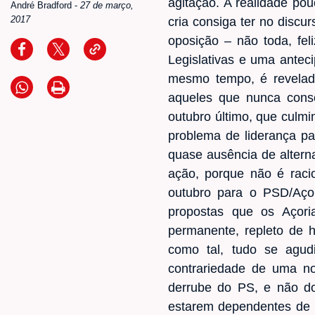
agitação. A realidade po
André Bradford
-
27 de março,
2017
cria consiga ter no discu
oposição – não toda, fel
Legislativas e uma anteci
mesmo tempo, é revelad
aqueles que nunca conseg
outubro último, que culmi
problema de liderança pa
quase ausência de altern
ação, porque não é raci
outubro para o PSD/Aço
propostas que os Açor
permanente, repleto de 
como tal, tudo se agud
contrariedade de uma n
derrube do PS, e não do 
estarem dependentes de r