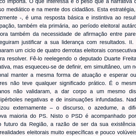
uco importa. O que interessa é o peso que a narrativa
rso mediático e na mente dos cidadãos. Esta estratégia
izmente -, é uma resposta básica e instintiva ao resul
pação, também ela primária, ao período eleitoral autá
ora também da necessidade de afirmação entre pares
uiram justificar a sua liderança com resultados. II
naram um ciclo de quatro derrotas eleitorais consecuti
ra resolver. Fê-lo reelegendo o deputado Duarte Freit
ativa, mas esqueceu-se de definir, em simultâneo, um n
onal manter a mesma forma de atuação e esperar outr
res não teve qualquer significado prático. É o mes
ianos não validaram, a dar corpo a um mesmo disc
hipérboles negativas e de insinuações infundadas. Na
izou externamente – o discurso, o azedume, a dif
ova maioria do PS. Nisto o PSD é acompanhado por
futuro da Região, a razão de ser da sua existência 
ealidades eleitorais muito específicas e pouco volúvei