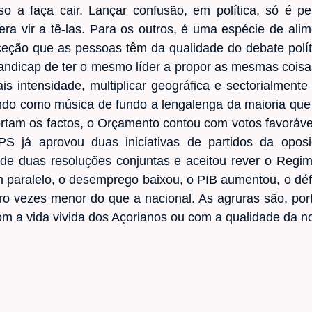
so a faça cair. Lançar confusão, em política, só é 
era vir a tê-las. Para os outros, é uma espécie de al
eção que as pessoas têm da qualidade do debate polític
ndicap de ter o mesmo líder a propor as mesmas coisas,
s intensidade, multiplicar geográfica e sectorialment
ando como música de fundo a lengalenga da maioria que
rtam os factos, o Orçamento contou com votos favorávei
 PS já aprovou duas iniciativas de partidos da opo
ra de duas resoluções conjuntas e aceitou rever o Regi
m paralelo, o desemprego baixou, o PIB aumentou, o déf
ro vezes menor do que a nacional. As agruras são, port
om a vida vivida dos Açorianos ou com a qualidade da 