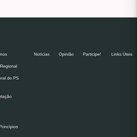
emos
Notícias
Opinião
Participe!
Links Úteis
Regional
oral do PS
ntação
rincípios