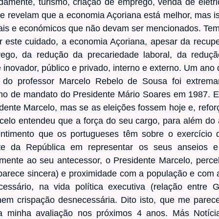
damente, turismo, criação de emprego, venda de eletri
revelam que a economia Açoriana está melhor, mas is
is e económicos que não devam ser mencionados. Temo
r este cuidado, a economia Açoriana, apesar da recupe
rego, da redução da precariedade laboral, da reduç
e inovador, público e privado, interno e externo. Um ano
 do professor Marcelo Rebelo de Sousa foi extremam
no de mandato do Presidente Mário Soares em 1987. E
dente Marcelo, mas se as eleições fossem hoje e, refor
celo entendeu que a força do seu cargo, para além do a
entimento que os portugueses têm sobre o exercício d
te da República em representar os seus anseios e 
amente ao seu antecessor, o Presidente Marcelo, perc
parece sincera) e proximidade com a população e com 
necessário, na vida política executiva (relação entr
, nem crispação desnecessária. Dito isto, que me parec
 minha avaliação nos próximos 4 anos. Más Notíc