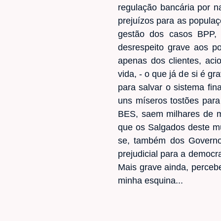
regulação bancária por n
prejuízos para as populaç
gestão dos casos BPP, 
desrespeito grave aos po
apenas dos clientes, ac
vida, - o que já de si é g
para salvar o sistema fin
uns míseros tostões par
BES, saem milhares de m
que os Salgados deste mu
se, também dos Governos
prejudicial para a democr
Mais grave ainda, perceb
minha esquina...