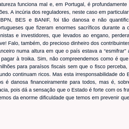
atureza funciona mal e, em Portugal, é profundament
ões. A incúria dos reguladores, neste caso em particula
BPN, BES e BANIF, foi tão danosa e não quantific
rtugueses que fizeram enormes sacríficos durante a 
ionistas e investidores, que levados ao engano, perd
rave! Falo, também, do precioso dinheiro dos contribuintes
anceiro numa altura em que o país estava a “esmifrar”
a pagar à troika. Sim, não compreendemos como é que 
ilhões para paraísos fiscais sem que o fisco perceb
ndo continuam ricos. Mas esta irresponsabilidade do B
 é danosa financeiramente para todos, mas é, sobre
acia, pois dá a sensação que o Estado é forte com os fra
emos da enorme dificuldade que temos em prevenir que i