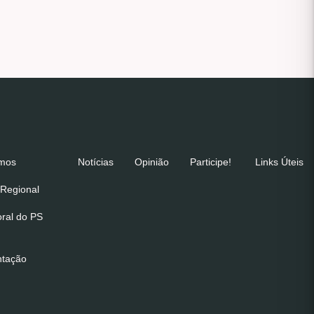
emos
Notícias
Opinião
Participe!
Links Úteis
Regional
oral do PS
ntação