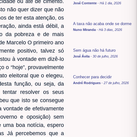
cidade ou até de cimento.
José Contente
-
Há 1 dia, 2026
to não quer dizer que não
s de ter esta atenção, os
A taxa não acaba onde se dorme
ração, ainda está débil, a
Nuno Miranda
-
Há 3 dias, 2026
ão da pobreza e de mais
 de Marcelo O primeiro ano
ente positivo, talvez só
Sem água não há futuro
José Ávila
-
30 de julho, 2026
stou à vontade em dizê-lo
ço o “hoje”, provavelmente
to eleitoral que o elegeu,
Conhecer para decidir
esta função, ou seja, da
André Rodrigues
-
27 de julho, 2026
tentar resolver os seus
ebeu que isto se consegue
a vontade de efetivamente
e Governo e oposição) sem
e uma boa notícia, espero
ias Já percebemos que a