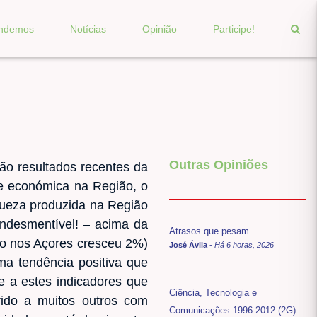
endemos
Notícias
Opinião
Participe!
Outras Opiniões
o resultados recentes da
de económica na Região, o
queza produzida na Região
ndesmentível! – acima da
Atrasos que pesam
to nos Açores cresceu 2%)
José Ávila
-
Há 6 horas, 2026
a tendência positiva que
e a estes indicadores que
Ciência, Tecnologia e
rido a muitos outros com
Comunicações 1996-2012 (2G)