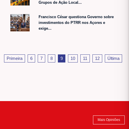
Grupos de Ação Local...
Francisco César questiona Governo sobre
investimentos do PTRR nos Açores e
exige...
Primeira
6
7
8
9
10
11
12
Última
Mais Opiniões