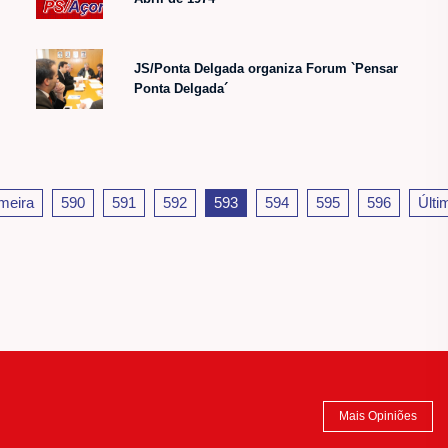
JS/Ponta Delgada organiza Forum `Pensar
Ponta Delgada´
meira
590
591
592
593
594
595
596
Últi
Mais Opiniões