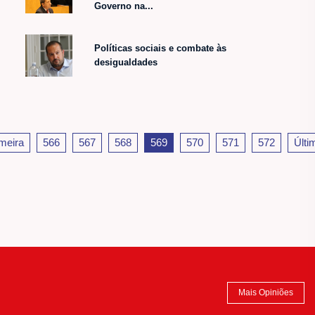
Governo na...
Políticas sociais e combate às
desigualdades
meira
566
567
568
569
570
571
572
Últi
Mais Opiniões