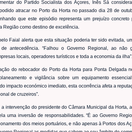
entar do Partido Socialista dos Açores, Inês Sá considera
odido atracar no Porto da Horta no passado dia 28 de outu
linhando que este episódio representa um prejuízo concreto
 Região como destino de excelência.
 pelo Faial alerta que esta situação poderia ter sido evitada, 
e antecedência. “Falhou o Governo Regional, ao não ga
resas locais, operadores turísticos e toda a economia da ilha”,
ação do rebocador do Porto da Horta para Ponta Delgada n
 planeamento e vigilância sobre um equipamento essenci
m do impacto económico imediato, esta ocorrência afeta a reputa
onal de cruzeiros”.
e a intervenção do presidente do Câmara Municipal da Horta, a
vela uma inversão de responsabilidades. “É ao Governo Reg
ionamento dos meios portuários, e não apenas à Portos dos Aç
verno Regional as medidas que cabem ao seu âmbito de comp