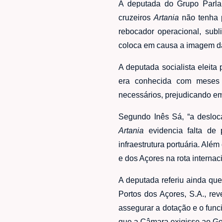
A deputada do Grupo Parlam
cruzeiros
Artania
não tenha p
rebocador operacional, sub
coloca em causa a imagem da
A deputada socialista eleita
era conhecida com meses d
necessários, prejudicando emp
Segundo Inês Sá, “a desloc
Artania
evidencia falta de
infraestrutura portuária. Alé
e dos Açores na rota internaci
A deputada referiu ainda qu
Portos dos Açores, S.A., re
assegurar a dotação e o func
que a Câmara exigisse ao Go