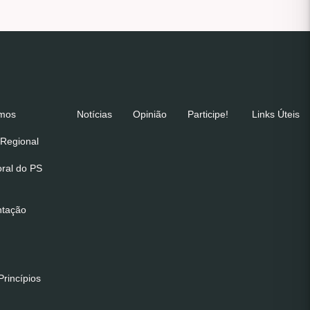
emos
Notícias
Opinião
Participe!
Links Úteis
Regional
oral do PS
ntação
rincípios