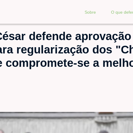
Sobre
O que def
César defende aprovação
ara regularização dos "C
e compromete-se a melho