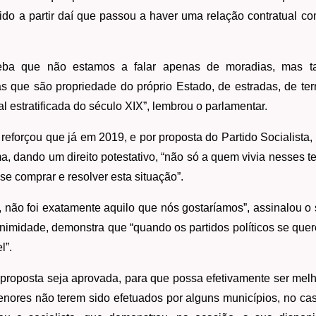
 sido a partir daí que passou a haver uma relação contratual 
ceba que não estamos a falar apenas de moradias, mas t
s que são propriedade do próprio Estado, de estradas, de ter
al estratificada do século XIX”, lembrou o parlamentar.
reforçou que já em 2019, e por proposta do Partido Socialista,
ma, dando um direito potestativo, “não só a quem vivia nesses 
 comprar e resolver esta situação”.
 não foi exatamente aquilo que nós gostaríamos”, assinalou o so
animidade, demonstra que “quando os partidos políticos se quer
l”.
proposta seja aprovada, para que possa efetivamente ser melh
nores não terem sido efetuados por alguns municípios, no ca