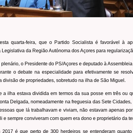
sta quarta-feira, que o Partido Socialista é favorável à 
 Legislativa da Região Autónoma dos Açores para regularizaç
 plenário, o Presidente do PS/Açores e deputado à Assembleia 
rante o debate na especialidade para efetivamente se reso
a divisão de propriedades, sobretudo na ilha de São Miguel.
e a ilha estava dividida em termos da sua posse em três ou qu
Ponta Delgada, nomeadamente na freguesia das Sete Cidades, 
pessoas que lá trabalhavam e viviam, não estavam apenas por
 e sempre conviveram com quem era dono e proprietário da terra
2017 é que perto de 300 herdeiros se entenderam quanto 