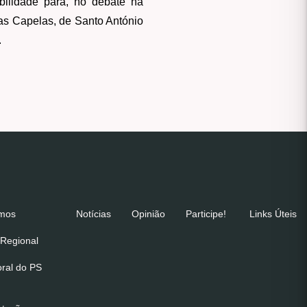
ibilidade para, no debate na
das Capelas, de Santo António
.
emos
Notícias
Opinião
Participe!
Links Úteis
Regional
oral do PS