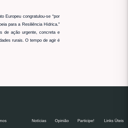
to Europeu congratulou-se “por
ia para a Resiliência Hídrica.”
s de ação urgente, concreta e
idades rurais. O tempo de agir é
emos
Notícias
Opinião
Participe!
Links Úteis