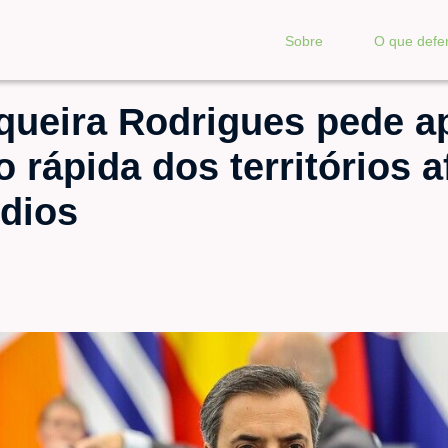
Sobre
O que def
queira Rodrigues pede ap
 rápida dos territórios 
ndios