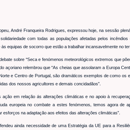
peu, André Franqueira Rodrigues, expressou hoje, na sessão plen
 solidariedade com todas as populações afetadas pelos incêndios
às equipas de socorro que estão a trabalhar incansavelmente no ter
 debate sobre “Seca e fenómenos meteorológicos extremos que põ
tado açoriano relembrou que “As cheias que assolaram a Europa Centr
 Norte e Centro de Portugal, são dramáticos exemplos de como os e
idas dos nossos agricultores e demais concidadãos”.
ação em relação ás alterações climáticas e no apoio à recuperação
uda europeia no combate a estes fenómenos, temos agora de apo
rar esforços na adaptação aos efeitos das alterações climáticas”.
fendeu ainda necessidade de uma Estratégia da UE para a Resili