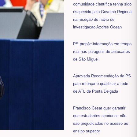
comunidade científica tenha sido
esquecida pelo Governo Regional
na receção do navio de
investigação Azores Ocean
PS propõe informação em tempo
real nas paragens de autocarros
de São Miguel
Aprovada Recomendação do PS
para reforçar e qualificar a rede
de ATL de Ponta Delgada
Francisco César quer garantir
que estudantes açorianos não
são prejudicados no acesso ao
ensino superior