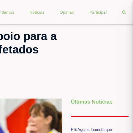
endemos
Notícias
Opinião
Participe!
oio para a
afetados
Últimas Notícias
PS/Açores lamenta que