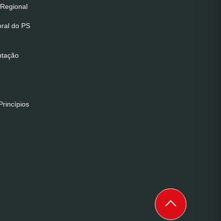
Regional
oral do PS
ntação
rincípios