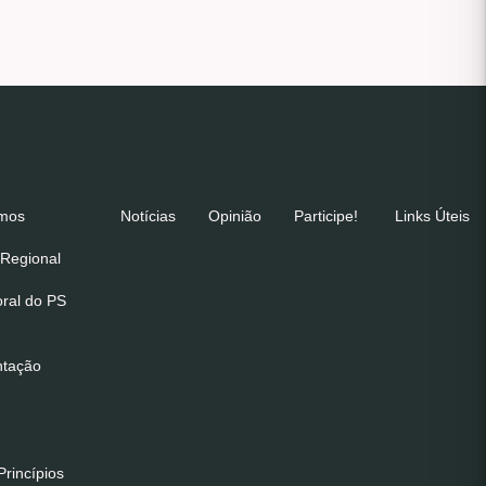
emos
Notícias
Opinião
Participe!
Links Úteis
Regional
oral do PS
ntação
rincípios