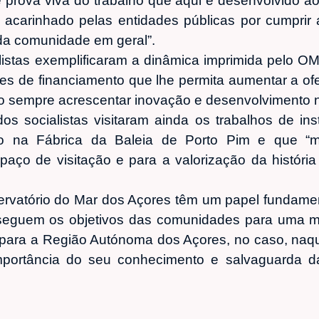
“é prova viva do trabalho que aqui é desenvolvido a
acarinhado pelas entidades públicas por cumprir 
da comunidade em geral”.
listas exemplificaram a dinâmica imprimida pelo O
es de financiamento que lhe permita aumentar a ofe
 sempre acrescentar inovação e desenvolvimento n
os socialistas visitaram ainda os trabalhos de ins
o na Fábrica da Baleia de Porto Pim e que “mui
paço de visitação e para a valorização da históri
rvatório do Mar dos Açores têm um papel fundame
seguem os objetivos das comunidades para uma ma
para a Região Autónoma dos Açores, no caso, naqu
portância do seu conhecimento e salvaguarda da 