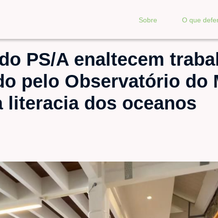
Sobre
O que def
do PS/A enaltecem traba
do pelo Observatório do
 literacia dos oceanos