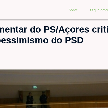
Sobre
O que def
mentar do PS/Açores crit
pessimismo do PSD