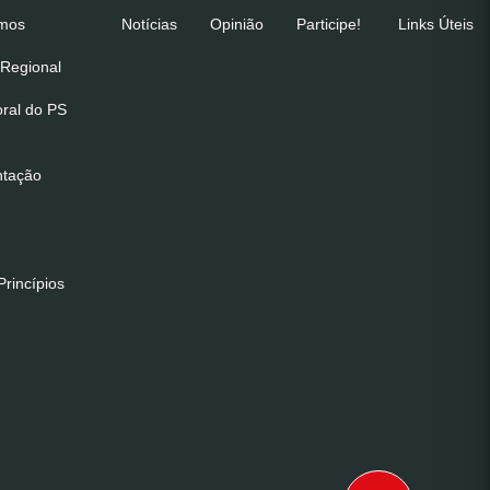
emos
Notícias
Opinião
Participe!
Links Úteis
Regional
oral do PS
ntação
rincípios