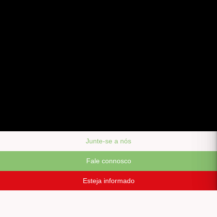
Junte-se a nós
Fale connosco
Esteja informado
Siga-nos em: