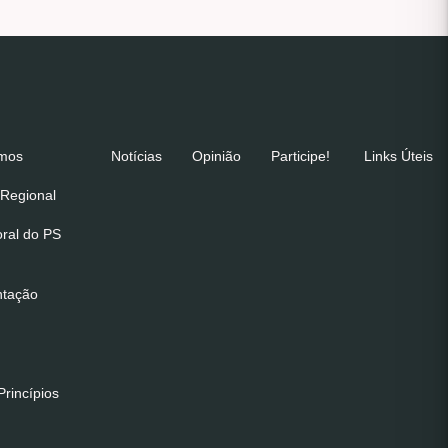
emos
Notícias
Opinião
Participe!
Links Úteis
Regional
oral do PS
ntação
rincípios