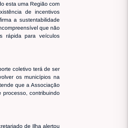
endo esta uma Região com
istência de incentivos
rma a sustentabilidade
 incompreensível que não
 rápida para veículos
rte coletivo terá de ser
olver os municípios na
ntende que a Associação
 processo, contribuindo
tariado de Ilha alertou